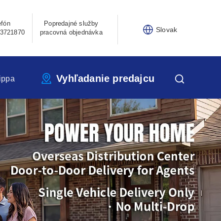
efón
Popredajné služby
Slovak
3721870
pracovná objednávka
Vyhľadanie predajcu
ippa