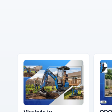
Vlastnite to.
ODO