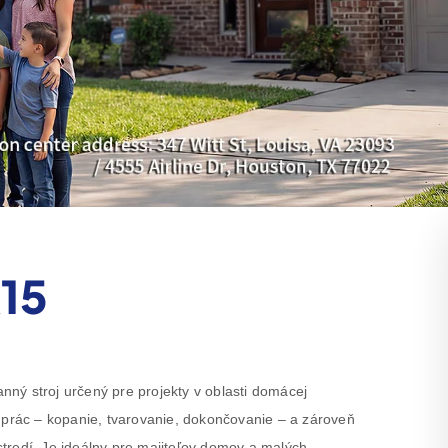
R15
ný stroj určený pre projekty v oblasti domácej
 prác – kopanie, tvarovanie, dokončovanie – a zároveň
tredí. Je ideálny pre majiteľov domov a malých