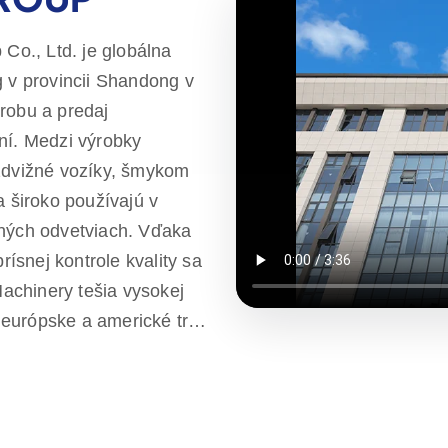
o., Ltd. je globálna
g v provincii Shandong v
robu a predaj
ní. Medzi výrobky
ozdvižné vozíky, šmykom
a široko používajú v
iných odvetviach. Vďaka
snej kontrole kvality sa
achinery tešia vysokej
 európske a americké trhy
čom sme odhodlaní
ovo efektívnych a
má tiež viacero zástupcov
užby od predpredajných