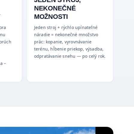
NEKONEČNÉ
Y
MOŽNOSTI
ora
Jeden stroj + rýchlo upínateľné
ónu
náradie = nekonečné množstvo
porúch
prác: kopanie, vyrovnávanie
terénu, hĺbenie priekop, výsadba,
odpratávanie snehu — po celý rok.
a –