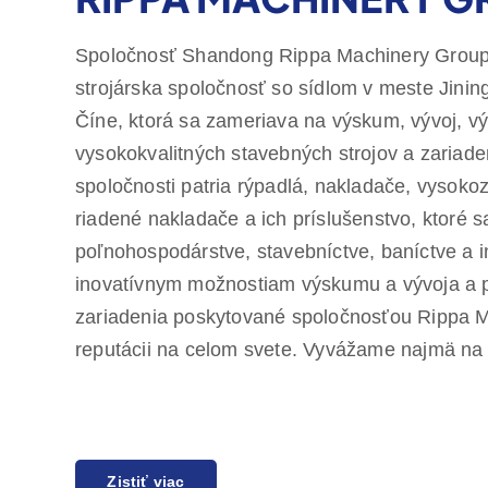
Spoločnosť Shandong Rippa Machinery Group C
strojárska spoločnosť so sídlom v meste Jinin
Číne, ktorá sa zameriava na výskum, vývoj, vý
vysokokvalitných stavebných strojov a zariade
spoločnosti patria rýpadlá, nakladače, vysok
riadené nakladače a ich príslušenstvo, ktoré s
poľnohospodárstve, stavebníctve, baníctve a 
inovatívnym možnostiam výskumu a vývoja a prí
zariadenia poskytované spoločnosťou Rippa M
reputácii na celom svete. Vyvážame najmä na
a poskytujeme jednoročnú záruku kvality, pri
Zistiť viac
uspokojiť potreby zákazníkov v oblasti náklad
vysokokvalitných výrobkov. Spoločnosť Rippa 
po celom svete, ktorí poskytujú komplexné sl