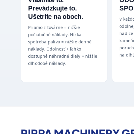
Prevádzkujte to.
SPO
Ušetrite na oboch.
V každ
odolnej
Priamo z továrne = nižšie
hadice
počiatočné náklady. Nízka
kameňm
spotreba paliva = nižšie denné
poruch
náklady. Odolnosť + ľahko
na dlhú
dostupné náhradné diely = nižšie
dlhodobé náklady.
RIPPA MACHINERY 