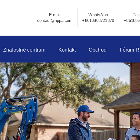
E-mail
WhatsApp
Tel
contact@rippa.com
+8618863721870
+861886
Znalostné centrum
Kontakt
Obchod
Fórum R