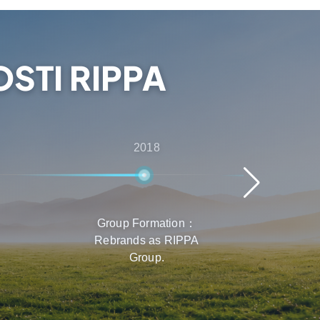
STI RIPPA
2018
Group Formation：
Rý
Rebrands as RIPPA
Prod
Group.
n