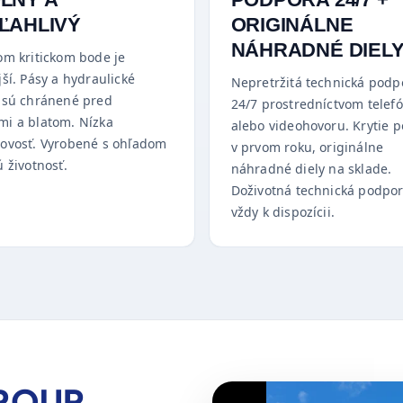
ĽAHLIVÝ
ORIGINÁLNE
NÁHRADNÉ DIEL
om kritickom bode je
ší. Pásy a hydraulické
Nepretržitá technická podp
 sú chránené pred
24/7 prostredníctvom telef
i a blatom. Nízka
alebo videohovoru. Krytie 
ovosť. Vyrobené s ohľadom
v prvom roku, originálne
 životnosť.
náhradné diely na sklade.
Doživotná technická podpor
vždy k dispozícii.
GROUP