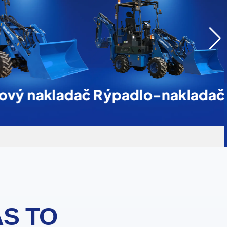
ový nakladač
Rýpadlo-nakladač
ÁS TO