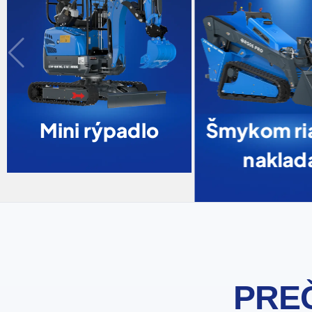
Mini rýpadlo
Šmykom ri
naklad
PREČ