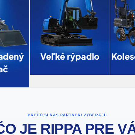
adený
Veľké rýpadlo
Koles
ač
PREČO SI NÁS PARTNERI VYBERAJÚ
O JE RIPPA PRE V