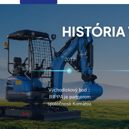
konzultácií až po popredajnú podporu, čím za
získali najlepšie skúsenosti s výberom, dodáv
HISTÓRIA
2012
Východiskový bod：
RIPPA je partnerom
spoločnosti Komatsu.