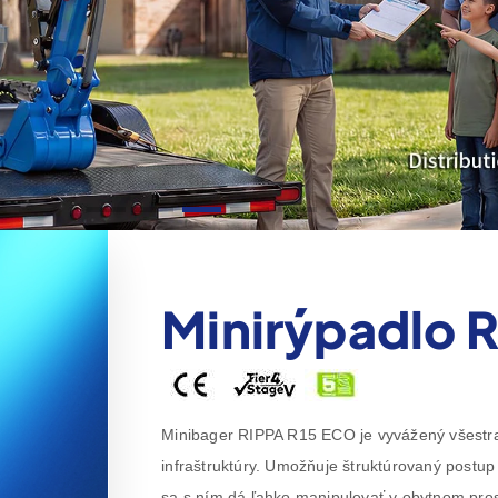
Minirýpadlo 
Minibager RIPPA R15 ECO je vyvážený všestran
infraštruktúry. Umožňuje štruktúrovaný postup
sa s ním dá ľahko manipulovať v obytnom pros