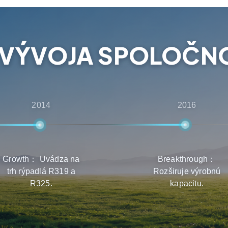
bezpečujú, aby zákazníci
kou a údržbou výrobkov.
 VÝVOJA SPOLOČNO
2014
2016
Growth： Uvádza na
Breakthrough：
trh rýpadlá R319 a
Rozširuje výrobnú
R325.
kapacitu.