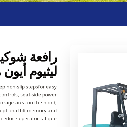
رافعة شوكية
ليثيوم أيون من
ep non-slip stepsfor easy
controls, seat-side power
storage area on the hood,
 optional tilt memory and
 reduce operator fatigue.