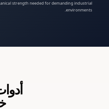
nical strength needed for demanding industrial
environments.
أدوات
خص