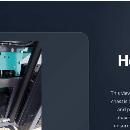
H
This vie
chassis 
and p
maxim
ensures