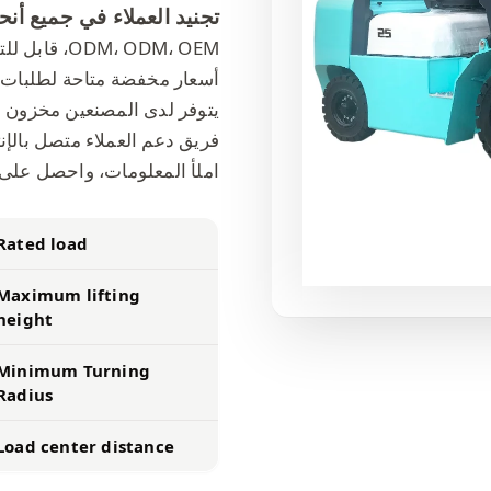
تجنيد العملاء في جميع أنحا
ODM، ODM، OEM، قابل للتخصيص
أسعار مخفضة متاحة لطلبات ال
يتوفر لدى المصنعين مخزون 
فريق دعم العملاء متصل بالإنترنت على مدار 24 سا
املأ المعلومات، واحصل على 
Rated load
Maximum lifting
height
Minimum Turning
Radius
Load center distance