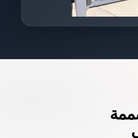
صممة
ي