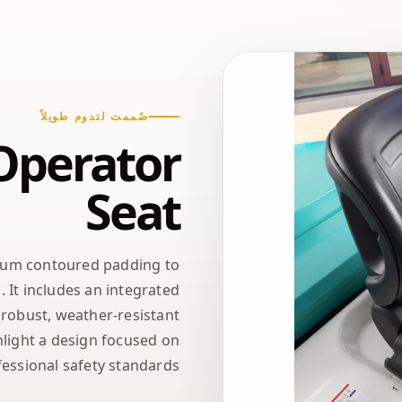
صُممت لتدوم طويلاً
Operator
Seat
ium contoured padding to
. It includes an integrated
 robust, weather-resistant
light a design focused on
essional safety standards.