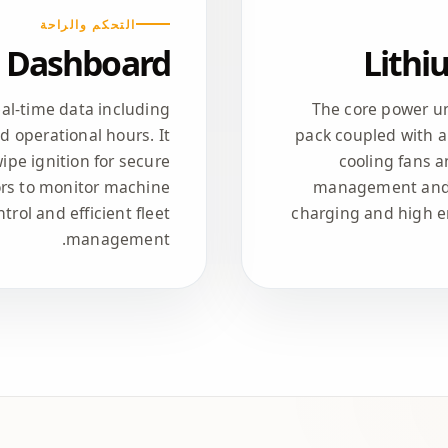
التحكم والراحة
 Dashboard
Lithi
real-time data including
The core power un
d operational hours. It
pack coupled with a
ipe ignition for secure
cooling fans 
ors to monitor machine
management and p
trol and efficient fleet
charging and high ene
management.