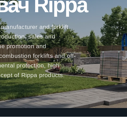
вач Rippa
 manufacturer and forklift
production, sales and
he promotion and
l combustion forklifts and off-
mental protection, high
ncept of Rippa products.