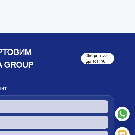
ОРТОВИМ
Зверніться
до RIPPA
A GROUP
ПИТ