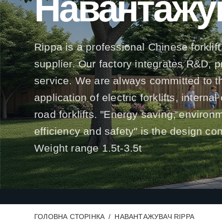
Навантажу
Rippa is a professional Chinese forklift
supplier. Our factory integrates R&D, 
service. We are always committed to t
application of electric forklifts, interna
road forklifts. "Energy saving, environ
efficiency and safety" is the design co
Weight range 1.5t-3.5t
ГОЛОВНА СТОРІНКА
НАВАНТАЖУВАЧ RIPPA