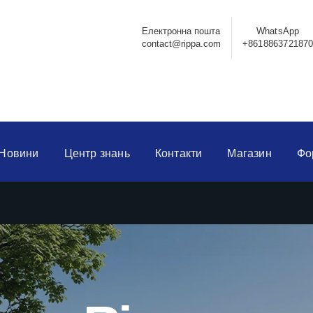
Електронна пошта
WhatsApp
contact@rippa.com
+861886372187
Новини
Центр знань
Контакти
Магазин
Фо