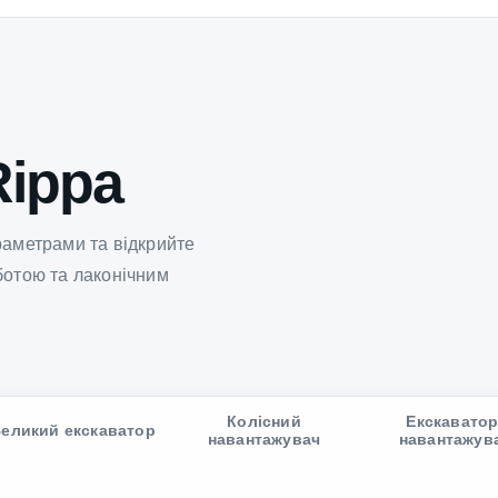
Rippa
раметрами та відкрийте
ботою та лаконічним
Колісний
Екскаватор
еликий екскаватор
навантажувач
навантажув