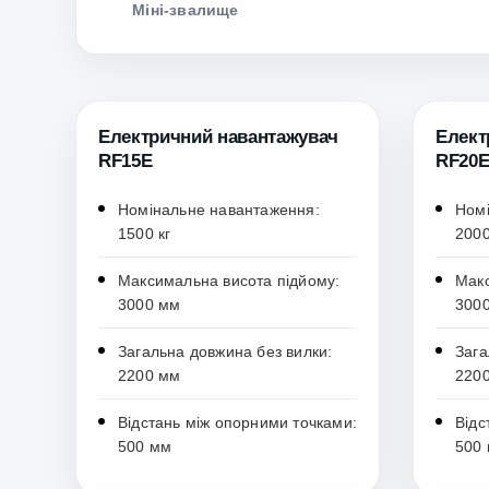
Міні-звалище
Електричний навантажувач
Елект
RF15E
RF20
Номінальне навантаження:
Номі
1500 кг
2000
Максимальна висота підйому:
Макс
3000 мм
300
Загальна довжина без вилки:
Зага
2200 мм
220
Відстань між опорними точками:
Відс
500 мм
500