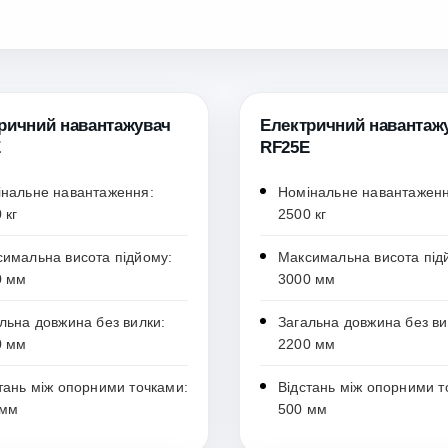
ричний навантажувач
Електричний навантаж
E
RF25E
нальне навантаження:
Номінальне навантаженн
 кг
2500 кг
имальна висота підйому:
Максимальна висота під
0 мм
3000 мм
льна довжина без вилки:
Загальна довжина без ви
0 мм
2200 мм
тань між опорними точками:
Відстань між опорними т
 мм
500 мм