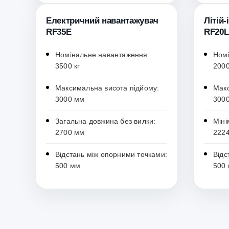
Електричний навантажувач
Літій
RF35E
RF20L
Номінальне навантаження:
Номі
3500 кг
2000
Максимальна висота підйому:
Макс
3000 мм
300
Загальна довжина без вилки:
Міні
2700 мм
222
Відстань між опорними точками:
Відс
500 мм
500