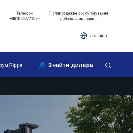
Телефон
Післяпродажне обслуговування
0
+8618863721870
робоче замовлення
Ukrainian
Знайти дилера
рум Rippa