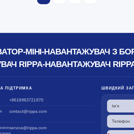
ВАТОР-МІНІ-НАВАНТАЖУВАЧ З Б
АЧ RIPPA-НАВАНТАЖУВАЧ RIPP
ТА ПІДТРИМКА
ШВИДКИЙ ЗА
+8618863721870
а
contact@rippa.com
ажне
service@rippa.com
вання