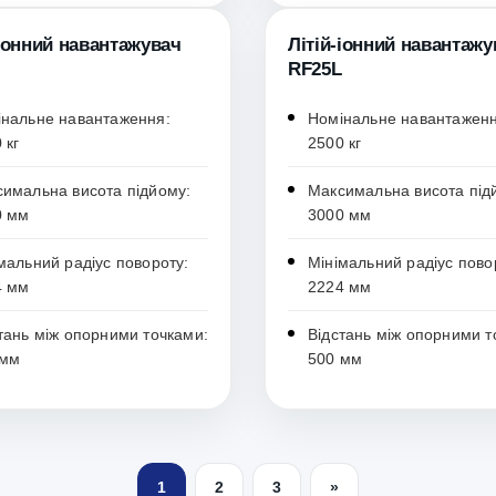
-іонний навантажувач
Літій-іонний навантажу
RF25L
нальне навантаження:
Номінальне навантаженн
 кг
2500 кг
имальна висота підйому:
Максимальна висота під
0 мм
3000 мм
мальний радіус повороту:
Мінімальний радіус пово
4 мм
2224 мм
тань між опорними точками:
Відстань між опорними т
 мм
500 мм
1
2
3
»