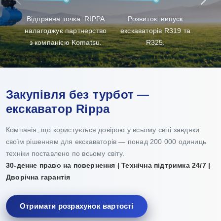
клієнтам найкращий досвід у виборі продукції, її
Відправна точка: RIPPA
Розвиток: випуск
Пр
доставці та технічному обслуговуванні.
налагоджує партнерство
екскаваторів R319 та
з компанією Komatsu.
R325.
Закупівля без турбот —
екскаватор Rippa
Компанія, що користується довірою у всьому світі завдяки
своїм рішенням для екскаваторів — понад 200 000 одиниць
техніки поставлено по всьому світу.
30-денне право на повернення | Технічна підтримка 24/7 |
Дворічна гарантія
Отримати розрахунок вартості