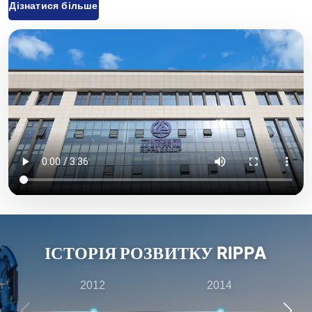
Дізнатися більше
вилкові, міні-навантажувачі та відповідні аксесуари,
які широко використовуються в сільському
господарстві, будівництві, гірничодобувній
промисловості та інших галузях. Завдяки інноваційним
науково-дослідним розробкам та суворому контролю
якості обладнання, що постачається компанією «Rippa
Machinery», користується високою репутацією у всьому
світі. Ми переважно експортуємо продукцію на
європейський та американський ринки й надаємо річну
гарантію якості, прагнучи задовольнити потреби
клієнтів у економічно вигідній та високоякісній
продукції. Крім того, компанія «Rippa» має численних
ІСТОРІЯ РОЗВИТКУ RIPPA
представників по всьому світу, які надають комплексні
послуги — від передпродажних консультацій до
2012
2014
післяпродажного обслуговування, — забезпечуючи