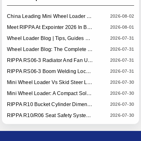
China Leading Mini Wheel Loader Supplier: Reliable Compact Wheel Loaders For Global Markets
2026-08-02
Meet RIPPA At Expointer 2026 In Brazil
2026-08-01
Wheel Loader Blog | Tips, Guides & Attachments
2026-07-31
Wheel Loader Blog: The Complete Guide To Wheel Loaders For Construction, Agriculture, And Material Handling
2026-07-31
RIPPA RS06-3 Radiator And Fan Upgrade — Effective July 10, 2026
2026-07-31
RIPPA RS06-3 Boom Welding Locating Bar Optimization — Effective July 15, 2026
2026-07-31
Mini Wheel Loader Vs Skid Steer Loader: Which Compact Machine Is Better For Your Business?
2026-07-30
Mini Wheel Loader: A Compact Solution For Efficient Material Handling
2026-07-30
RIPPA R10 Bucket Cylinder Dimension Optimization — Effective July 15, 2026
2026-07-30
RIPPA R10/R06 Seat Safety System Upgrade — Effective July 22, 2026
2026-07-30