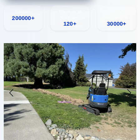
Продано
Покриття за
Річний обсяг
200000+
країнами
виробництва
120+
30000+