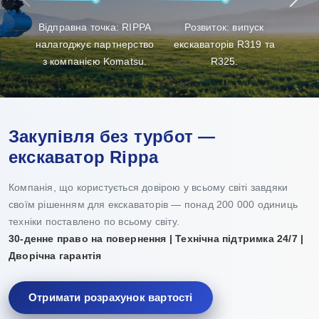
клієнтам найкращий досвід у виборі продукції, її
Відправна точка: RIPPA
Розвиток: випуск
Пр
доставці та технічному обслуговуванні.
налагоджує партнерство
екскаваторів R319 та
з компанією Komatsu.
R325.
Закупівля без турбот —
екскаватор Rippa
Компанія, що користується довірою у всьому світі завдяки
своїм рішенням для екскаваторів — понад 200 000 одиниць
техніки поставлено по всьому світу.
30-денне право на повернення | Технічна підтримка 24/7 |
Дворічна гарантія
Отримати розрахунок вартості