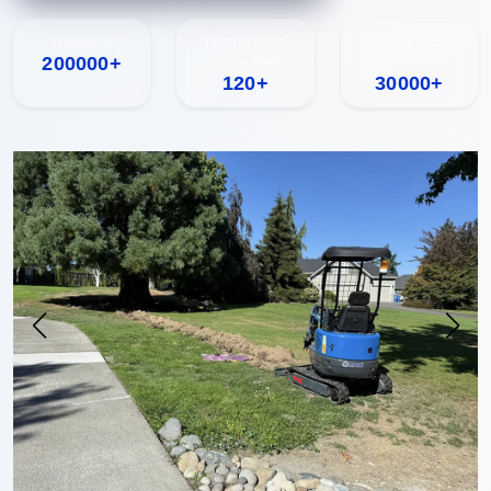
Продано
Покриття за
Річний обсяг
200000+
країнами
виробництва
120+
30000+