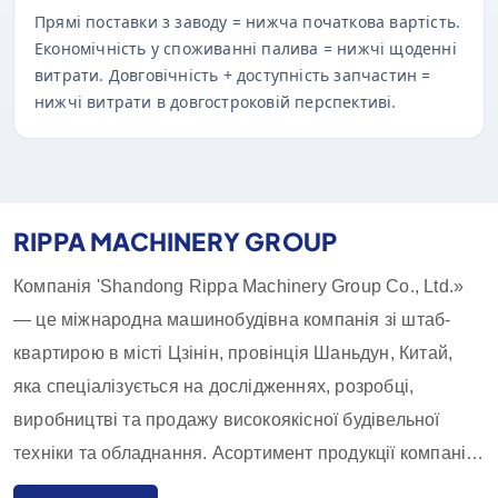
Прямі поставки з заводу = нижча початкова вартість.
Економічність у споживанні палива = нижчі щоденні
витрати. Довговічність + доступність запчастин =
нижчі витрати в довгостроковій перспективі.
RIPPA MACHINERY GROUP
Компанія 'Shandong Rippa Machinery Group Co., Ltd.»
— це міжнародна машинобудівна компанія зі штаб-
квартирою в місті Цзінін, провінція Шаньдун, Китай,
яка спеціалізується на дослідженнях, розробці,
виробництві та продажу високоякісної будівельної
техніки та обладнання. Асортимент продукції компанії
включає екскаватори, навантажувачі, навантажувачі-