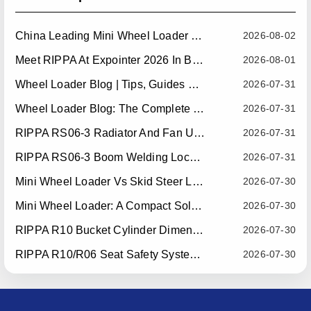
China Leading Mini Wheel Loader Supplier: Reliable Compact Wheel Loaders For Global Markets
2026-08-02
Meet RIPPA At Expointer 2026 In Brazil
2026-08-01
Wheel Loader Blog | Tips, Guides & Attachments
2026-07-31
Wheel Loader Blog: The Complete Guide To Wheel Loaders For Construction, Agriculture, And Material Handling
2026-07-31
RIPPA RS06-3 Radiator And Fan Upgrade — Effective July 10, 2026
2026-07-31
RIPPA RS06-3 Boom Welding Locating Bar Optimization — Effective July 15, 2026
2026-07-31
Mini Wheel Loader Vs Skid Steer Loader: Which Compact Machine Is Better For Your Business?
2026-07-30
Mini Wheel Loader: A Compact Solution For Efficient Material Handling
2026-07-30
RIPPA R10 Bucket Cylinder Dimension Optimization — Effective July 15, 2026
2026-07-30
RIPPA R10/R06 Seat Safety System Upgrade — Effective July 22, 2026
2026-07-30