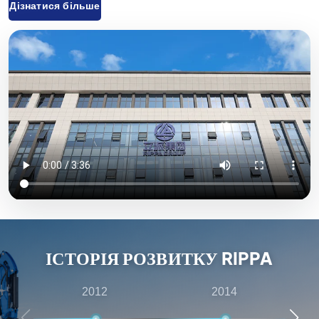
Дізнатися більше
вилкові, міні-навантажувачі та відповідні аксесуари,
які широко використовуються в сільському
господарстві, будівництві, гірничодобувній
промисловості та інших галузях. Завдяки інноваційним
науково-дослідним розробкам та суворому контролю
якості обладнання, що постачається компанією «Rippa
Machinery», користується високою репутацією у всьому
світі. Ми переважно експортуємо продукцію на
європейський та американський ринки й надаємо річну
гарантію якості, прагнучи задовольнити потреби
клієнтів у економічно вигідній та високоякісній
продукції. Крім того, компанія «Rippa» має численних
ІСТОРІЯ РОЗВИТКУ RIPPA
представників по всьому світу, які надають комплексні
послуги — від передпродажних консультацій до
2012
2014
післяпродажного обслуговування, — забезпечуючи