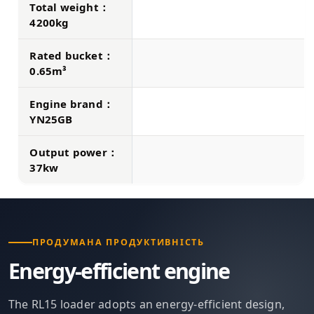
Total weight：
4200kg
Rated bucket：
0.65m³
Engine brand：
YN25GB
Output power：
37kw
ПРОДУМАНА ПРОДУКТИВНІСТЬ
Energy-efficient engine
The RL15 loader adopts an energy-efficient design,