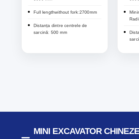
Full lengthwithout fork:2700mm
Mini
Rad
Distanța dintre centrele de
sarcină: 500 mm
Dist
sarc
MINI EXCAVATOR CHINEZE