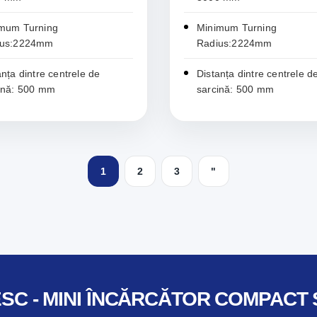
mum Turning
Minimum Turning
ius:2224mm
Radius:2224mm
anța dintre centrele de
Distanța dintre centrele d
ină: 500 mm
sarcină: 500 mm
1
2
3
"
SC - MINI ÎNCĂRCĂTOR COMPACT S