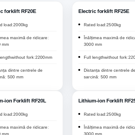
ic forklift RF20E
Electric forklift RF25E
d load:2000kg
Rated load:2500kg
țimea maximă de ridicare:
Înălțimea maximă de ridic
0 mm
3000 mm
 lengthwithout fork:2200mm
Full lengthwithout fork:
anța dintre centrele de
Distanța dintre centrele d
ină: 500 mm
sarcină: 500 mm
m-ion Forklift RF20L
Lithium-ion Forklift RF2
d load:2000kg
Rated load:2500kg
țimea maximă de ridicare:
Înălțimea maximă de ridic
0 mm
3000 mm