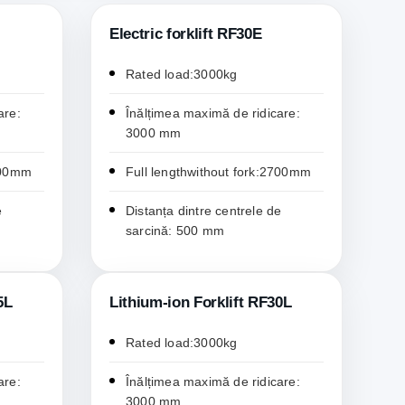
Electric forklift RF30E
Rated load:3000kg
are:
Înălțimea maximă de ridicare:
3000 mm
2200mm
Full lengthwithout fork:2700mm
e
Distanța dintre centrele de
sarcină: 500 mm
5L
Lithium-ion Forklift RF30L
Rated load:3000kg
are:
Înălțimea maximă de ridicare:
3000 mm