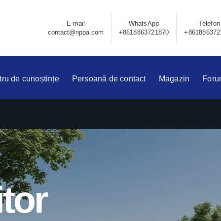
E-mail
WhatsApp
Telefon
contact@rippa.com
+8618863721870
+861886372
ru de cunoștințe
Persoană de contact
Magazin
Foru
tor