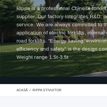
Rippa is a professional Chinese forklift
supplier. Our factory integrates R&D, 
service. We are always committed to t
application of electric forklifts, interna
road forklifts. "Energy saving, environ
efficiency and safety" is the design co
Weight range 1.5t-3.5t
ACASĂ
RIPPA STIVUITOR