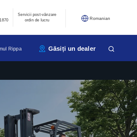
Servicii post-vânzare
Romanian
1870
ordin de lucru
Găsiți un dealer
mul Rippa