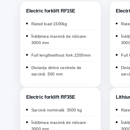
Electric forklift RF15E
Electr
Rated load:1500kg
Rate
Înălțimea maximă de ridicare:
Înăl
3000 mm
300
Full lengthwithout fork:2200mm
Full
Distanța dintre centrele de
Dist
sarcină: 500 mm
sarc
Electric forklift RF35E
Lithiu
Sarcină nominală: 3500 kg
Rate
Înălțimea maximă de ridicare:
Înăl
3000 mm
300