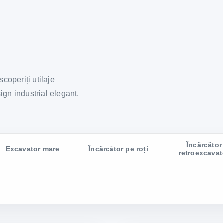
coperiți utilaje
sign industrial elegant.
Încărcător
Excavator mare
Încărcător pe roți
retroexcavat