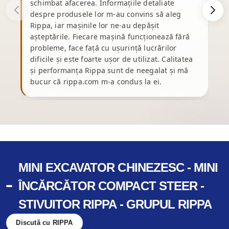
schimbat afacerea. Informațiile detaliate
d
despre produsele lor m-au convins să aleg
p
Rippa, iar mașinile lor ne-au depășit
e
așteptările. Fiecare mașină funcționează fără
ș
probleme, face față cu ușurință lucrărilor
dificile și este foarte ușor de utilizat. Calitatea
și performanța Rippa sunt de neegalat și mă
bucur că rippa.com m-a condus la ei.
p
MINI EXCAVATOR CHINEZESC - MINI
ÎNCĂRCĂTOR COMPACT STEER -
STIVUITOR RIPPA - GRUPUL RIPPA
Discută cu RIPPA