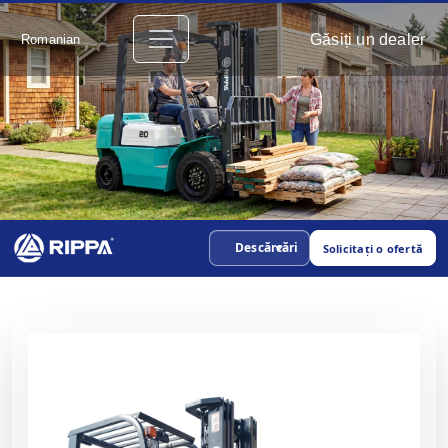
Găsiți un dealer
Romanian
Descărcări
Solicitați o ofertă