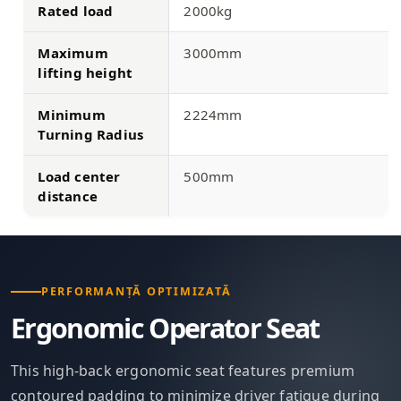
Rated load
2000kg
Maximum
3000mm
lifting height
Minimum
2224mm
Turning Radius
Load center
500mm
distance
PERFORMANȚĂ OPTIMIZATĂ
Ergonomic Operator Seat
This high-back ergonomic seat features premium
contoured padding to minimize driver fatigue during