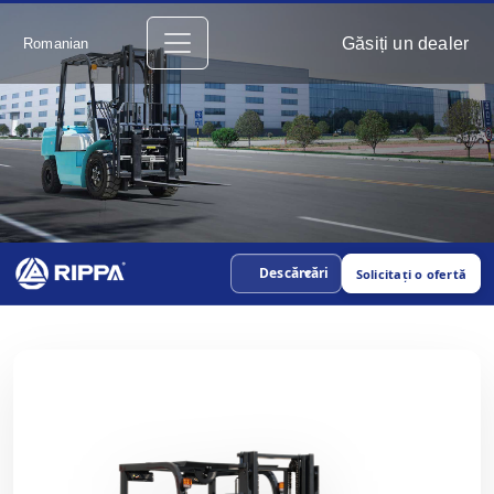
Găsiți un dealer
Romanian
Descărcări
Solicitați o ofertă