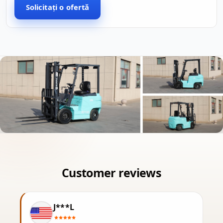
Solicitați o ofertă
J***L