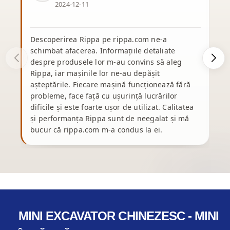
2024-12-11
Descoperirea Rippa pe rippa.com ne-a
schimbat afacerea. Informațiile detaliate
d
despre produsele lor m-au convins să aleg
p
Rippa, iar mașinile lor ne-au depășit
e
așteptările. Fiecare mașină funcționează fără
ș
probleme, face față cu ușurință lucrărilor
dificile și este foarte ușor de utilizat. Calitatea
și performanța Rippa sunt de neegalat și mă
bucur că rippa.com m-a condus la ei.
p
MINI EXCAVATOR CHINEZESC - MINI