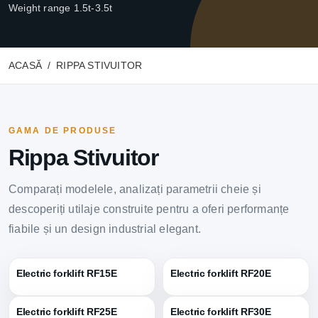
Weight range 1.5t-3.5t
ACASĂ
RIPPA STIVUITOR
GAMA DE PRODUSE
Rippa Stivuitor
Comparați modelele, analizați parametrii cheie și
descoperiți utilaje construite pentru a oferi performanțe
fiabile și un design industrial elegant.
Electric forklift RF15E
Electric forklift RF20E
Electric forklift RF25E
Electric forklift RF30E