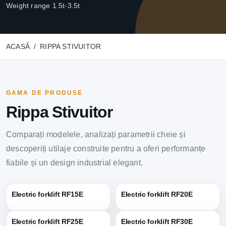
Weight range 1.5t-3.5t
ACASĂ
RIPPA STIVUITOR
GAMA DE PRODUSE
Rippa Stivuitor
Comparați modelele, analizați parametrii cheie și
descoperiți utilaje construite pentru a oferi performanțe
fiabile și un design industrial elegant.
Electric forklift RF15E
Electric forklift RF20E
Electric forklift RF25E
Electric forklift RF30E