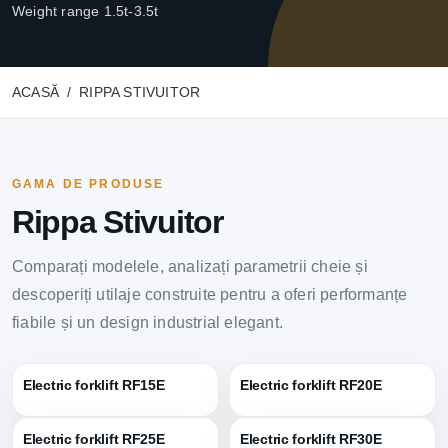
Weight range 1.5t-3.5t
ACASĂ
RIPPA STIVUITOR
GAMA DE PRODUSE
Rippa Stivuitor
Comparați modelele, analizați parametrii cheie și
descoperiți utilaje construite pentru a oferi performanțe
fiabile și un design industrial elegant.
Electric forklift RF15E
Electric forklift RF20E
Electric forklift RF25E
Electric forklift RF30E