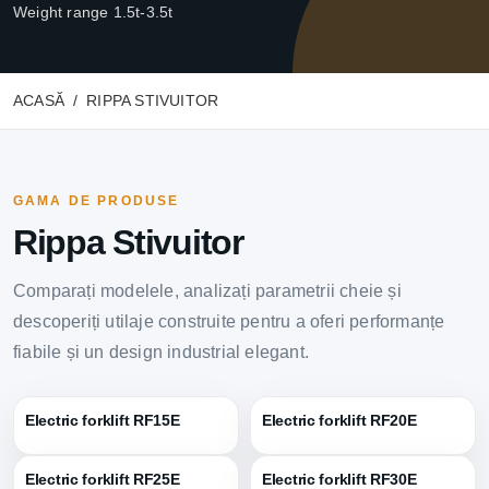
Weight range 1.5t-3.5t
ACASĂ
RIPPA STIVUITOR
GAMA DE PRODUSE
Rippa Stivuitor
Comparați modelele, analizați parametrii cheie și
descoperiți utilaje construite pentru a oferi performanțe
fiabile și un design industrial elegant.
Electric forklift RF15E
Electric forklift RF20E
Electric forklift RF25E
Electric forklift RF30E