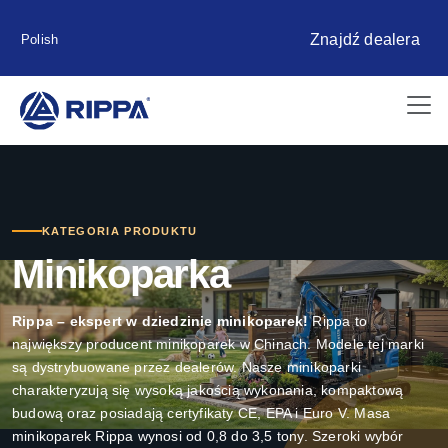
Znajdź dealera
Polish
KATEGORIA PRODUKTU
Minikoparka
Rippa – ekspert w dziedzinie minikoparek!
Rippa to
największy producent minikoparek w Chinach. Modele tej marki
są dystrybuowane przez dealerów. Nasze minikoparki
charakteryzują się wysoką jakością wykonania, kompaktową
budową oraz posiadają certyfikaty CE, EPA i Euro V. Masa
minikoparek Rippa wynosi od 0,8 do 3,5 tony. Szeroki wybór