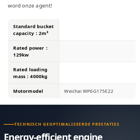
word onze agent!
Standard bucket
capacity：2m³
Rated power：
129kw
Rated loading
mass：4000kg
Motormodel
Weichai WP6G175E22
TECHNISCH GEOPTIMALISEERDE PRESTATIES
Energy-efficient engine