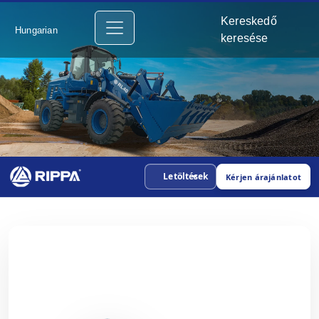
Kereskedő
Hungarian
keresése
Letöltések
Kérjen árajánlatot