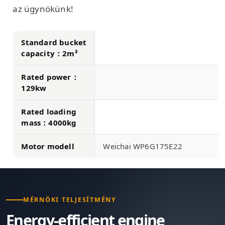
az ügynökünk!
Standard bucket
capacity：2m³
Rated power：
129kw
Rated loading
mass：4000kg
Motor modell
Weichai WP6G175E22
MÉRNÖKI TELJESÍTMÉNY
Energy-efficient engine