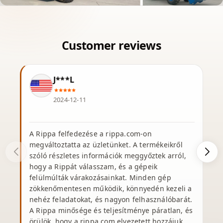
J***L
2024-12-11
A Rippa felfedezése a rippa.com-on
K
megváltoztatta az üzletünket. A termékeikről
R
szóló részletes információk meggyőztek arról,
hogy a Rippát válasszam, és a gépeik
felülmúlták várakozásainkat. Minden gép
zökkenőmentesen működik, könnyedén kezeli a
nehéz feladatokat, és nagyon felhasználóbarát.
A Rippa minősége és teljesítménye páratlan, és
örülök, hogy a rippa.com elvezetett hozzájuk.