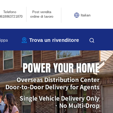
Telefono
Post vendita
Italian
8618863721870
ordine di lavoro
Trova un rivenditore
ippa