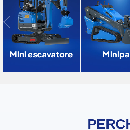
Mini escavatore
Minipal
PERCH