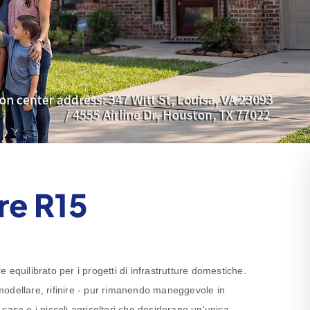
re R15
equilibrato per i progetti di infrastrutture domestiche.
, modellare, rifinire - pur rimanendo maneggevole in
i case e i piccoli agricoltori che desiderano un'unica