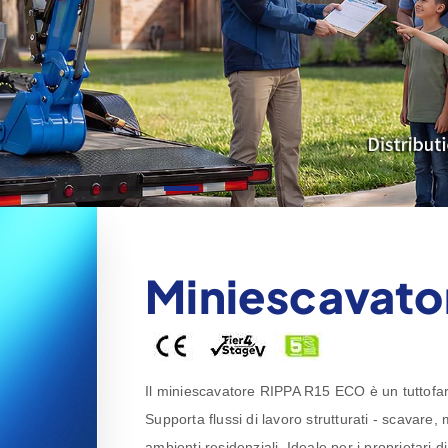
Miniescavato
Il miniescavatore RIPPA R15 ECO è un tuttofare 
Supporta flussi di lavoro strutturati - scavare
ambienti residenziali. Ideale per i proprietari d