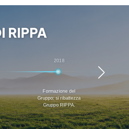
I RIPPA
2018
Formazione del
Espa
Gruppo: si ribattezza
prod
Gruppo RIPPA.
m