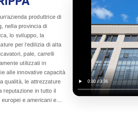
RIPPA
n'azienda produttrice di
, nella provincia di
ca, lo sviluppo, la
ure per l'edilizia di alta
avatori, pale, carrelli
amente utilizzati in
azie alle innovative capacità
la qualità, le attrezzature
reputazione in tutto il
 europei e americani e
impegnandoci a soddisfare
i alta qualità. Rippa ha
niscono servizi one-stop,
 post-vendita, assicurando