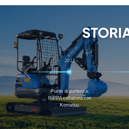
ai clienti la migliore esperienza nella selezione
consegna e nella manutenzione.
STORIA
2012
Punto di partenza:
RIPPA collabora con
Komatsu.