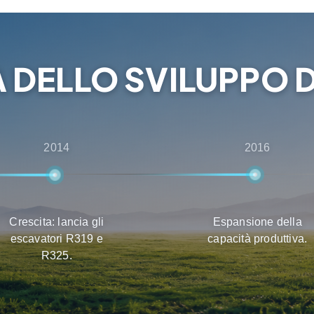
 dei prodotti, nella
 DELLO SVILUPPO D
2014
2016
Crescita: lancia gli
Espansione della
escavatori R319 e
capacità produttiva.
R325.