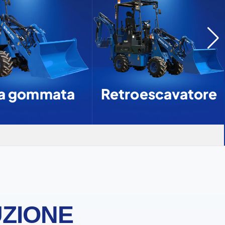
a gommata
Retroescavatore
UZIONE