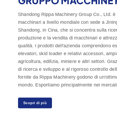
GRUPPO MACCHINE 
Shandong Rippa Machinery Group Co., Ltd. è u
macchinari a livello mondiale con sede a Jining
Shandong, in Cina, che si concentra sulla ricer
produzione e la vendita di macchinari e attrezzat
qualità. I prodotti dell'azienda comprendono esc
elevatori, skid loader e relativi accessori, ampi
agricoltura, edilizia, miniere e altri settori. Gr
di ricerca e sviluppo e al rigoroso controllo del
fornite da Rippa Machinery godono di un'ottima 
mondo. Esportiamo principalmente nei mercati
forniamo una garanzia di qualità di un anno, 
Scopri di più
le esigenze dei clienti di prodotti economici e d
anche diversi agenti in tutto il mondo, che for
dalla consultazione pre-vendita all'assistenza