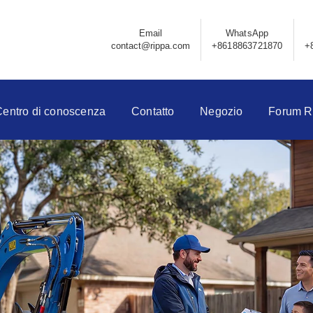
Email
WhatsApp
contact@rippa.com
+8618863721870
+
Centro di conoscenza
Contatto
Negozio
Forum R