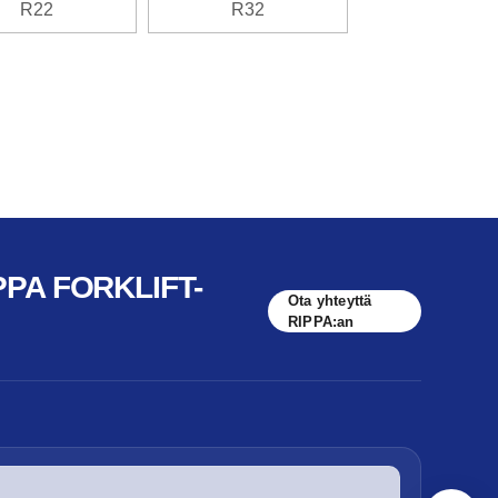
R22
R32
PPA FORKLIFT-
Ota yhteyttä
RIPPA:an