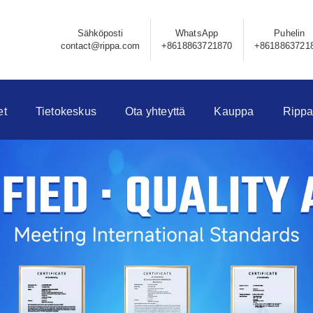
Sähköposti
WhatsApp
Puhelin
contact@rippa.com
+8618863721870
+8618863721
et
Tietokeskus
Ota yhteyttä
Kauppa
Rippa