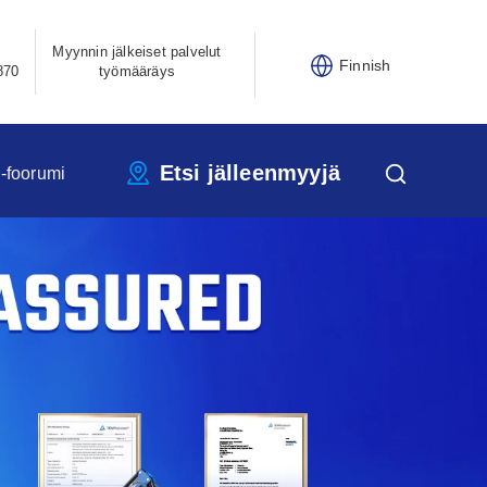
Myynnin jälkeiset palvelut
Finnish
870
työmääräys
Etsi jälleenmyyjä
-foorumi