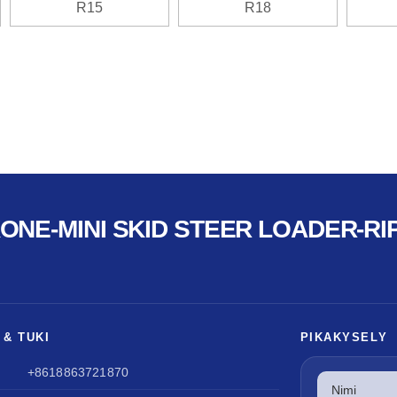
R15
R18
KONE-MINI SKID STEER LOADER-RI
 & TUKI
PIKAKYSELY
+8618863721870