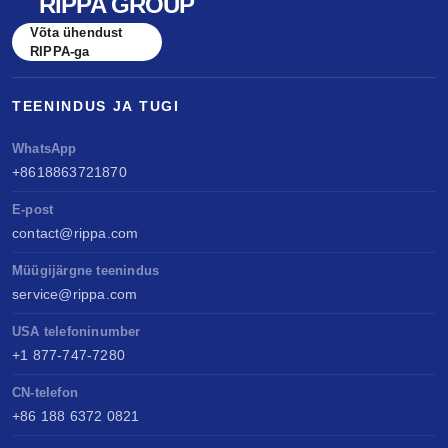
RIPPA GROUP
Võta ühendust
RIPPA-ga
TEENINDUS JA TUGI
WhatsApp
+8618863721870
E-post
contact@rippa.com
Müügijärgne teenindus
service@rippa.com
USA telefoninumber
+1 877-747-7280
CN-telefon
+86 188 6372 0821