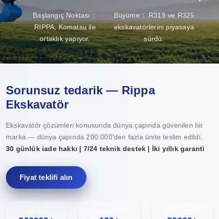
Başlangıç Noktası：
Büyüme： R319 ve R325
RIPPA, Komatsu ile
ekskavatörlerini piyasaya
k
ortaklık yapıyor.
sürdü.
Sorunsuz tedarik — Rippa
Ekskavatör
Ekskavatör çözümleri konusunda dünya çapında güvenilen bir
marka — dünya çapında 200.000'den fazla ünite teslim edildi.
30 günlük iade hakkı | 7/24 teknik destek | İki yıllık garanti
Fiyat teklifi alın
Satıldı
Kapsanan ülkeler
Yıllık üretim