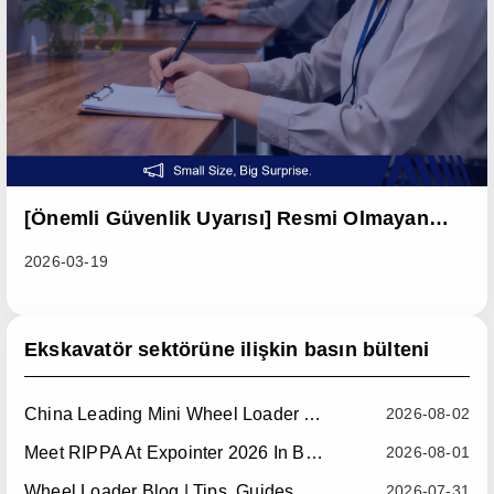
[Önemli Güvenlik Uyarısı] Resmi Olmayan
Kanallardan Gelen Sahte Mesajlara Dikkat
2026-03-19
Edin Ve Paranızı Koruyun
Ekskavatör sektörüne ilişkin basın bülteni
China Leading Mini Wheel Loader Supplier: Reliable Compact Wheel Loaders For Global Markets
2026-08-02
Meet RIPPA At Expointer 2026 In Brazil
2026-08-01
Wheel Loader Blog | Tips, Guides & Attachments
2026-07-31