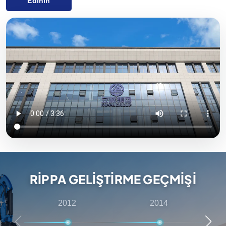
Edinin
Yenilikçi Ar-Ge yetenekleri ve sıkı kalite kontrolü ile Rippa
Machinery tarafından sağlanan ekipman dünya çapında
yüksek bir üne sahiptir. Ağırlıklı olarak Avrupa ve Amerika
pazarlarına ihracat yapıyor ve müşterilerin uygun maliyetli
ve yüksek kaliteli ürün ihtiyaçlarını karşılamayı taahhüt
ederek bir yıllık kalite garantisi sağlıyoruz. Rippa ayrıca
dünya çapında birden fazla acenteye sahiptir ve satış
öncesi danışmanlıktan satış sonrası desteğe kadar tek
elden hizmet sunarak müşterilerin ürün seçimi, teslimat ve
bakım konusunda en iyi deneyimi yaşamasını sağlar.
RIPPA GELIŞTIRME GEÇMIŞI
2012
2014