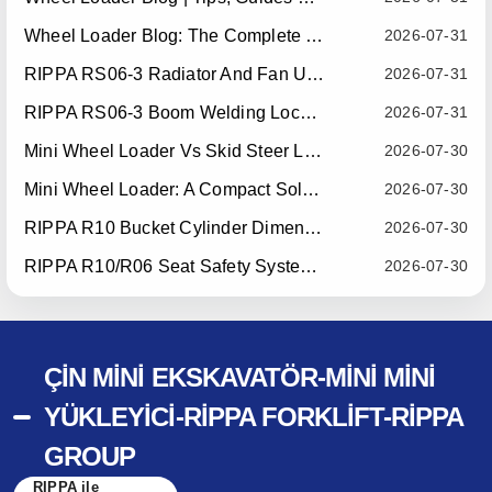
Wheel Loader Blog: The Complete Guide To Wheel Loaders For Construction, Agriculture, And Material Handling
2026-07-31
RIPPA RS06-3 Radiator And Fan Upgrade — Effective July 10, 2026
2026-07-31
RIPPA RS06-3 Boom Welding Locating Bar Optimization — Effective July 15, 2026
2026-07-31
Mini Wheel Loader Vs Skid Steer Loader: Which Compact Machine Is Better For Your Business?
2026-07-30
Mini Wheel Loader: A Compact Solution For Efficient Material Handling
2026-07-30
RIPPA R10 Bucket Cylinder Dimension Optimization — Effective July 15, 2026
2026-07-30
RIPPA R10/R06 Seat Safety System Upgrade — Effective July 22, 2026
2026-07-30
ÇIN MINI EKSKAVATÖR-MINI MINI
YÜKLEYICI-RIPPA FORKLIFT-RIPPA
GROUP
RIPPA ile