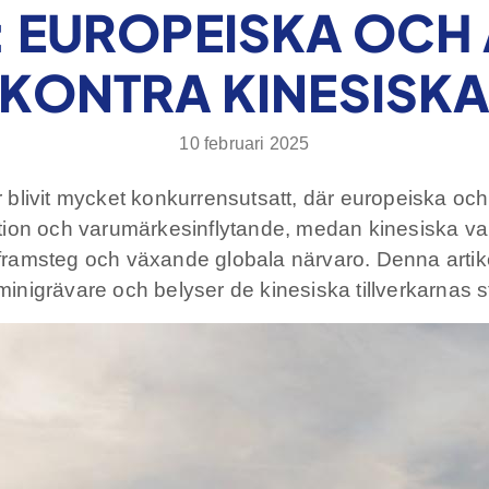
: EUROPEISKA OCH
KONTRA KINESISK
10 februari 2025
 blivit mycket konkurrensutsatt, där europeiska o
ation och varumärkesinflytande, medan kinesiska 
ka framsteg och växande globala närvaro. Denna art
igrävare och belyser de kinesiska tillverkarnas st