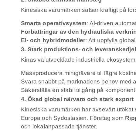
Kinesiska varumärken satsar kraftigt på fo
Smarta operativsystem
: AI-driven automat
Förbättringar av den hydrauliska verkn
El- och hybridmodeller
: Att uppfylla glob
3. Stark produktions- och leveranskedje
Kinas välutvecklade industriella ekosystem gö
Massproducera minigrävare till lägre kostn
Svara snabbt på marknadens behov med a
Säkerställa en stabil tillgång på komponen
4. Ökad global närvaro och stark export
Kinesiska varumärken har avsevärt utökat s
Europa och Sydostasien. Företag som
Rip
och lokalanpassade tjänster.