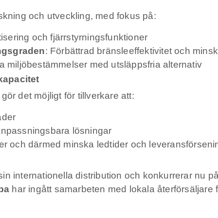
rskning och utveckling, med fokus på:
isering och fjärrstyrningsfunktioner
ingsgraden
: Förbättrad bränsleeffektivitet och mins
ala miljöbestämmelser med utsläppsfria alternativ
kapacitet
r det möjligt för tillverkare att:
ader
npassningsbara lösningar
ter och därmed minska ledtider och leveransförseni
in internationella distribution och konkurrerar nu
pa
har ingått samarbeten med lokala återförsäljare 