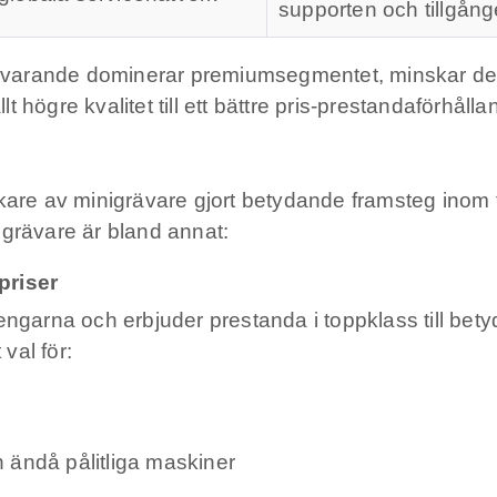
supporten och tillgång
varande dominerar premiumsegmentet, minskar de ki
högre kvalitet till ett bättre pris-prestandaförhålla
rkare av minigrävare gjort betydande framsteg inom 
igrävare är bland annat:
priser
ngarna och erbjuder prestanda i toppklass till betyd
 val för:
 ändå pålitliga maskiner