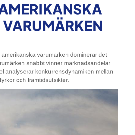
 AMERIKANSKA
A VARUMÄRKEN
ch amerikanska varumärken dominerar det
varumärken snabbt vinner marknadsandelar
ikel analyserar konkurrensdynamiken mellan
yrkor och framtidsutsikter.