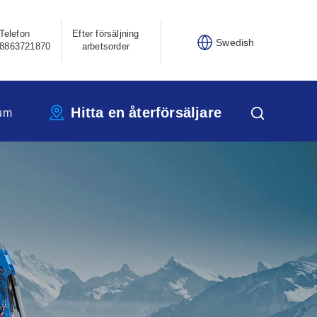
Telefon
Efter försäljning
Swedish
8863721870
arbetsorder
Hitta en återförsäljare
um