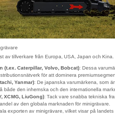
igrävare
 av tillverkare från Europa, USA, Japan och Kina. B
t.ex. Caterpillar, Volvo, Bobcat)
: Dessa varumä
istributionsnätverk för att dominera premiumsegmen
tachi, Yanmar)
: De japanska varumärkena, som är 
ning på både den inhemska och den internationella mar
NY, XCMG, LiuGong)
: Tack vare snabba tekniska fra
e andel av den globala marknaden för minigrävare.
ala exporten av minigrävare, vilket visar på landet