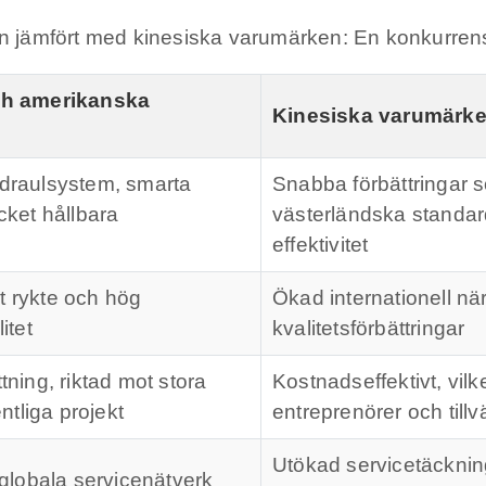
 jämfört med kinesiska varumärken: En konkurren
ch amerikanska
Kinesiska varumärk
draulsystem, smarta
Snabba förbättringar so
cket hållbara
västerländska standarder
effektivitet
lt rykte och hög
Ökad internationell n
itet
kvalitetsförbättringar
ning, riktad mot stora
Kostnadseffektivt, vilk
ntliga projekt
entreprenörer och till
Utökad servicetäckning
globala servicenätverk