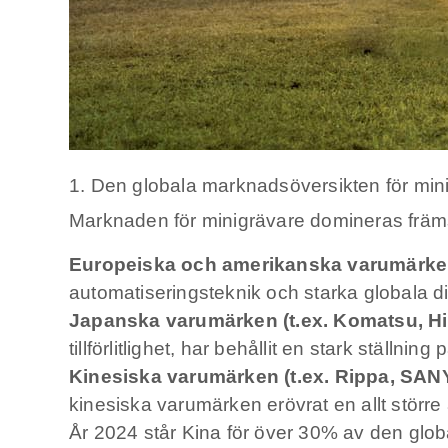
1. Den globala marknadsöversikten för min
Marknaden för minigrävare domineras främst
Europeiska och amerikanska varumärken (
automatiseringsteknik och starka globala d
Japanska varumärken (t.ex. Komatsu, Hi
tillförlitlighet, har behållit en stark ställ
Kinesiska varumärken (t.ex. Rippa, SA
kinesiska varumärken erövrat en allt störr
År 2024 står Kina för över 30% av den glob