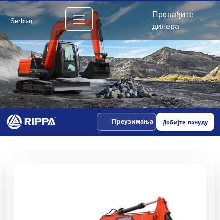
Пронађите
Serbian
дилера
Преузимања
Добијте понуду