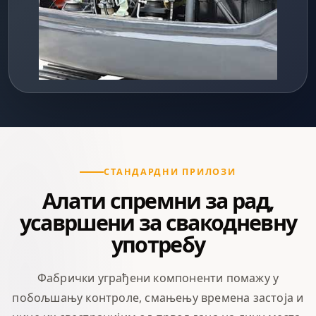
СТАНДАРДНИ ПРИЛОЗИ
Алати спремни за рад,
усавршени за свакодневну
употребу
Фабрички уграђени компоненти помажу у
побољшању контроле, смањењу времена застоја и