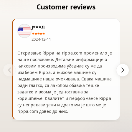
Ј***Л
2024-12-11
Откривање Rippa на rippa.com променило је
наше пословање. Детаљне информације о
њиховим производима убедиле су ме да
изаберем Rippa, а њихове машине су
надмашиле наша очекивања. Свака машина
ради глатко, са лакоћом обавља тешке
задатке и веома је једноставна за
коришћење. Квалитет и перформансе Rippa
су непревазиђени и драго ми је што ме је
rippa.com довео до њих.