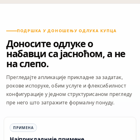
ПОДРШКА У ДОНОШЕЊУ ОДЛУКА КУПЦА
Доносите одлуке о
набавци са јасноћом, а не
на слепо.
Прегледајте апликације прикладне за задатак,
рокове испоруке, обим услуге и флексибилност
конфигурације у једном структурисаном прегледу
пре него што затражите формалну понуду.
ПРИМЕНА
Најприкладније примене