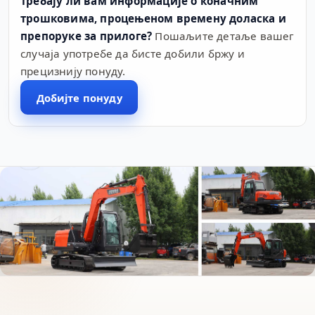
Требају ли вам информације о коначним
трошковима, процењеном времену доласка и
препоруке за прилоге?
Пошаљите детаље вашег
случаја употребе да бисте добили бржу и
прецизнију понуду.
Добијте понуду