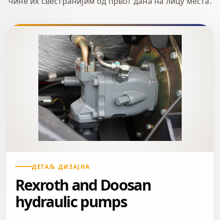
чине их свестранијим од првог дана на лицу места.
ДЕТАЉ ДИЗАЈНА
Rexroth and Doosan
hydraulic pumps