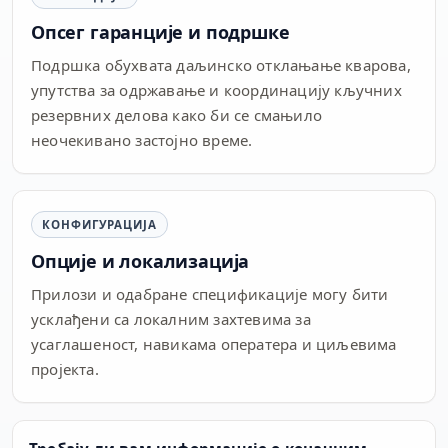
Опсег гаранције и подршке
Подршка обухвата даљинско отклањање кварова,
упутства за одржавање и координацију кључних
резервних делова како би се смањило
неочекивано застојно време.
КОНФИГУРАЦИЈА
Опције и локализација
Прилози и одабране спецификације могу бити
усклађени са локалним захтевима за
усаглашеност, навикама оператера и циљевима
пројекта.