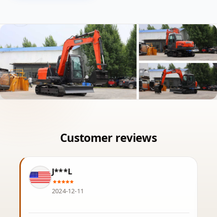
J***L
2024-12-11