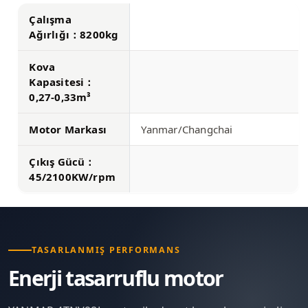
Çalışma
Ağırlığı：8200kg
Kova
Kapasitesi：
0,27-0,33m³
Motor Markası
Yanmar/Changchai
Çıkış Gücü：
45/2100KW/rpm
TASARLANMIŞ PERFORMANS
Enerji tasarruflu motor