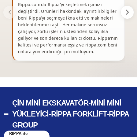
Rippa.com'da Rippa'yı keşfetmek işimizi
R
değiştirdi. Ürünleri hakkındaki ayrıntılı bilgiler
o
beni Rippa'yı seçmeye ikna etti ve makineleri
beklentilerimizi aştı. Her makine sorunsuz
çalışıyor, zorlu işlerin üstesinden kolaylıkla
geliyor ve son derece kullanıcı dostu. Rippa'nın
m
kalitesi ve performansı eşsiz ve rippa.com beni
onlara yönlendirdiği için mutluyum.
ÇIN MINI EKSKAVATÖR-MINI MINI
YÜKLEYICI-RIPPA FORKLIFT-RIPPA
GROUP
RIPPA ile