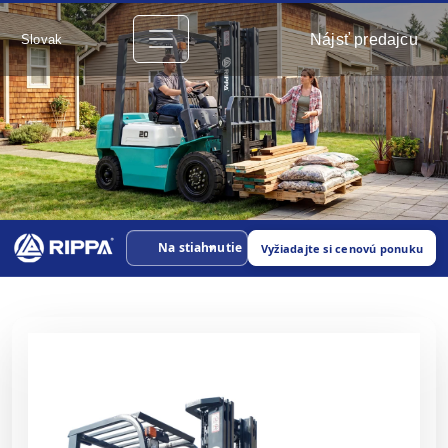
Nájsť predajcu
Slovak
Na stiahnutie
Vyžiadajte si cenovú ponuku