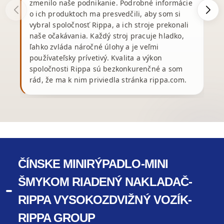
zmenilo naše podnikanie. Podrobné informácie
o ich produktoch ma presvedčili, aby som si
vybral spoločnosť Rippa, a ich stroje prekonali
R
naše očakávania. Každý stroj pracuje hladko,
v
ľahko zvláda náročné úlohy a je veľmi
používateľsky prívetivý. Kvalita a výkon
spoločnosti Rippa sú bezkonkurenčné a som
rád, že ma k nim priviedla stránka rippa.com.
ČÍNSKE MINIRÝPADLO-MINI
ŠMYKOM RIADENÝ NAKLADAČ-
RIPPA VYSOKOZDVIŽNÝ VOZÍK-
RIPPA GROUP