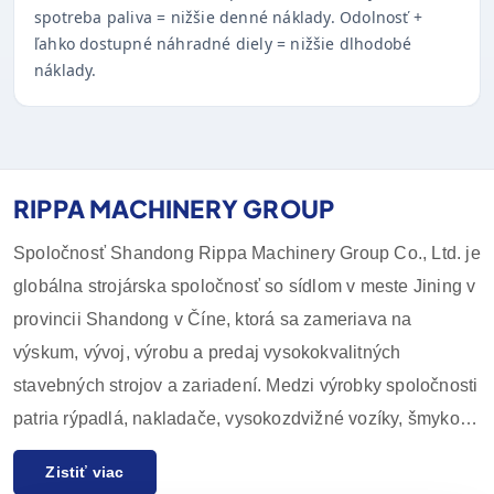
spotreba paliva = nižšie denné náklady. Odolnosť +
ľahko dostupné náhradné diely = nižšie dlhodobé
náklady.
RIPPA MACHINERY GROUP
Spoločnosť Shandong Rippa Machinery Group Co., Ltd. je
globálna strojárska spoločnosť so sídlom v meste Jining v
provincii Shandong v Číne, ktorá sa zameriava na
výskum, vývoj, výrobu a predaj vysokokvalitných
stavebných strojov a zariadení. Medzi výrobky spoločnosti
patria rýpadlá, nakladače, vysokozdvižné vozíky, šmykom
riadené nakladače a ich príslušenstvo, ktoré sa široko
Zistiť viac
používajú v poľnohospodárstve, stavebníctve, baníctve a