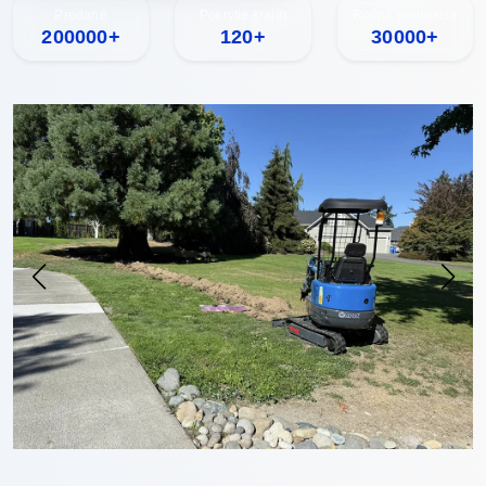
Predané
Pokrytie krajín
Ročná produkcia
200000+
120+
30000+