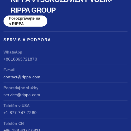
RIPPA GROUP
Porozprávajte sa
s RIPPA
SERVIS A PODPORA
WhatsApp
+8618863721870
E-mail
contact@rippa.com
Popredajné služby
service@rippa.com
Telefón v USA
+1 877-747-7280
Telefón CN
+86 188 6372 0821