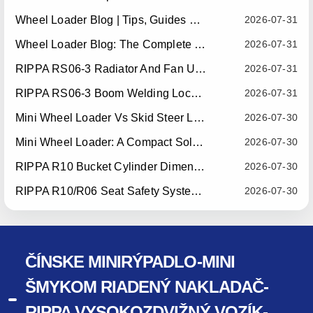
Wheel Loader Blog | Tips, Guides & Attachments
2026-07-31
Wheel Loader Blog: The Complete Guide To Wheel Loaders For Construction, Agriculture, And Material Handling
2026-07-31
RIPPA RS06-3 Radiator And Fan Upgrade — Effective July 10, 2026
2026-07-31
RIPPA RS06-3 Boom Welding Locating Bar Optimization — Effective July 15, 2026
2026-07-31
Mini Wheel Loader Vs Skid Steer Loader: Which Compact Machine Is Better For Your Business?
2026-07-30
Mini Wheel Loader: A Compact Solution For Efficient Material Handling
2026-07-30
RIPPA R10 Bucket Cylinder Dimension Optimization — Effective July 15, 2026
2026-07-30
RIPPA R10/R06 Seat Safety System Upgrade — Effective July 22, 2026
2026-07-30
ČÍNSKE MINIRÝPADLO-MINI
ŠMYKOM RIADENÝ NAKLADAČ-
RIPPA VYSOKOZDVIŽNÝ VOZÍK-