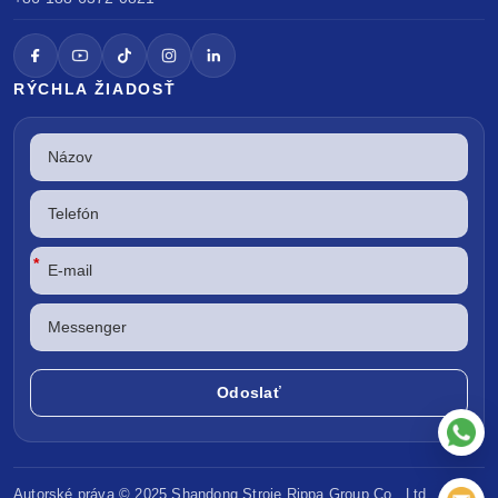
RÝCHLA ŽIADOSŤ
*
Autorské práva © 2025 Shandong
Stroje Rippa
Group Co., Ltd