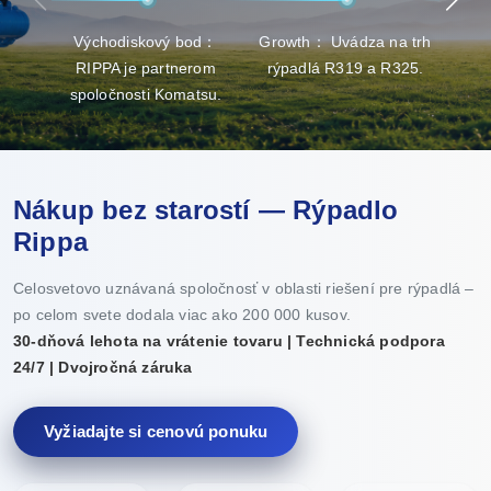
Východiskový bod：
Growth： Uvádza na trh
Brea
RIPPA je partnerom
rýpadlá R319 a R325.
v
spoločnosti Komatsu.
Nákup bez starostí — Rýpadlo
Rippa
Celosvetovo uznávaná spoločnosť v oblasti riešení pre rýpadlá –
po celom svete dodala viac ako 200 000 kusov.
30-dňová lehota na vrátenie tovaru | Technická podpora
24/7 | Dvojročná záruka
Vyžiadajte si cenovú ponuku