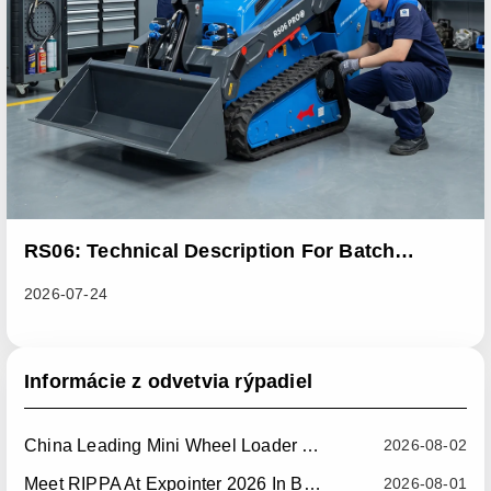
RS06: Technical Description For Batch
Improvement Measures To Address Abnormal
2026-07-24
Heat Dissipation Issues In Sliding Loaders
Informácie z odvetvia rýpadiel
China Leading Mini Wheel Loader Supplier: Reliable Compact Wheel Loaders For Global Markets
2026-08-02
Meet RIPPA At Expointer 2026 In Brazil
2026-08-01