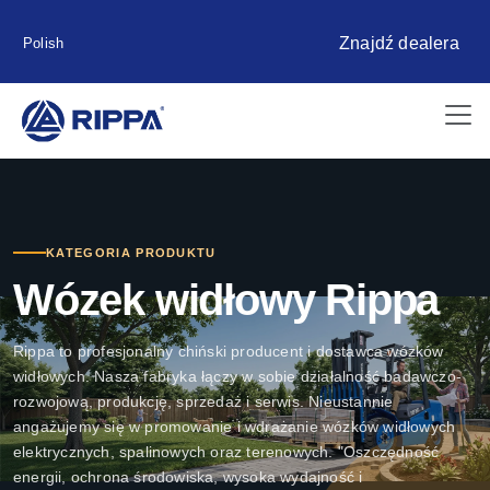
Znajdź dealera
Polish
KATEGORIA PRODUKTU
Wózek widłowy Rippa
Rippa to profesjonalny chiński producent i dostawca wózków
widłowych. Nasza fabryka łączy w sobie działalność badawczo-
rozwojową, produkcję, sprzedaż i serwis. Nieustannie
angażujemy się w promowanie i wdrażanie wózków widłowych
elektrycznych, spalinowych oraz terenowych. "Oszczędność
energii, ochrona środowiska, wysoka wydajność i