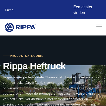
Een dealer
Dutch
vinden
PRODUCTCATEGORIE
Rippa Heftruck
Rippa is een professionele Chinese fabrikant en leverancier van
vorkheftrucks. Onze fabriek combineert onderzoek en
ontwikkeling, productie, verkoop en service. Wij zetten ons
voortdurend in voor de promotie en toepassing van elektrische
vorkheftrucks, vorkheftrucks met verbrandingsmotor en
terreinvorkheftrucks. "Energiebesparing, milieubescherming,