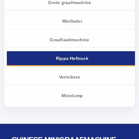
Grote graafmachine
Wiellader
Graaflaadmachine
Rippa Heftruck
Verreikers
Minidump