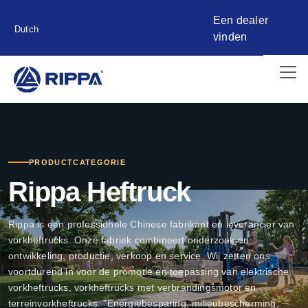
Een dealer
Dutch
vinden
PRODUCTCATEGORIE
Rippa Heftruck
Rippa is een professionele Chinese fabrikant en leverancier van
vorkheftrucks. Onze fabriek combineert onderzoek en
ontwikkeling, productie, verkoop en service. Wij zetten ons
voortdurend in voor de promotie en toepassing van elektrische
vorkheftrucks, vorkheftrucks met verbrandingsmotor en
terreinvorkheftrucks. "Energiebesparing, milieubescherming,