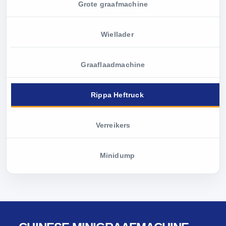
Grote graafmachine
Wiellader
Graaflaadmachine
Rippa Heftruck
Verreikers
Minidump