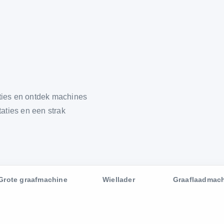
aties en ontdek machines
aties en een strak
Grote graafmachine
Wiellader
Graaflaadmac