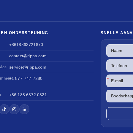
 EN ONDERSTEUNING
SNELLE AAN
+8618863721870
contact@rippa.com
vice
service@rippa.com
ummer
+1 877-747-7280
*
n
+86 188 6372 0821