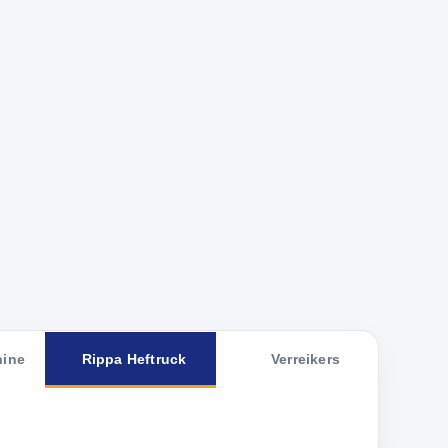
hine
Rippa Heftruck
Verreikers