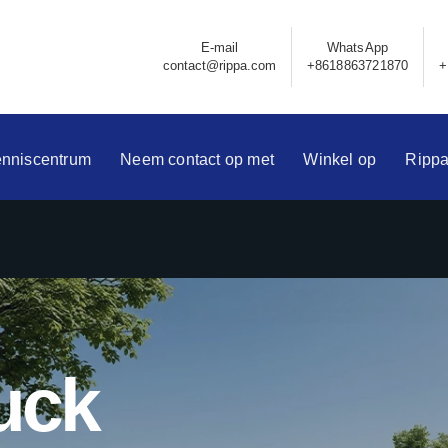
E-mail
WhatsApp
contact@rippa.com
+8618863721870
+
nniscentrum
Neem contact op met
Winkel op
Ripp
uck