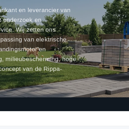
rikant en leverancier van
rt onderzoek en
vice. Wij zetten ons
epassing van elektrische
randingsmotor en
ng, milieubescherming, hoge
rpconcept van de Rippa-