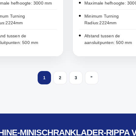
male hefhoogte: 3000 mm
Maximale hefhoogte: 30
mum Turning
Minimum Turning
ius:2224mm
Radius:2224mm
and tussen de
Afstand tussen de
luitpunten: 500 mm
aansluitpunten: 500 mm
1
2
3
"
HINE-MINISCHRANKLADER-RIPPA