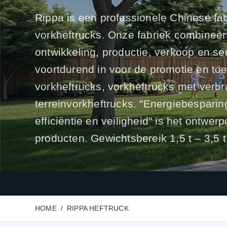
Rippa is een professionele Chinese fab
vorkheftrucks. Onze fabriek combinee
ontwikkeling, productie, verkoop en ser
voortdurend in voor de promotie en to
vorkheftrucks, vorkheftrucks met verb
terreinvorkheftrucks. "Energiebespari
efficiëntie en veiligheid" is het ontwe
producten. Gewichtsbereik 1,5 t – 3,5 t
HOME
RIPPA HEFTRUCK