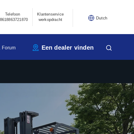
Telefoon
Klantenservice
Dutch
8618863721870
werkopdracht
Een dealer vinden
a Forum