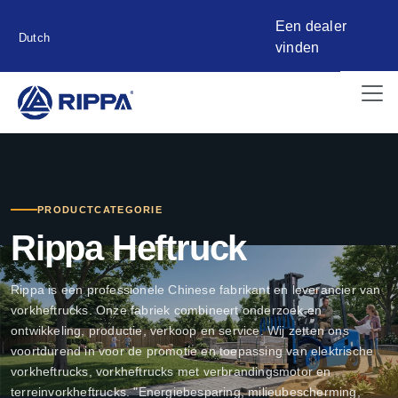
Een dealer
Dutch
vinden
PRODUCTCATEGORIE
Rippa Heftruck
Rippa is een professionele Chinese fabrikant en leverancier van
vorkheftrucks. Onze fabriek combineert onderzoek en
ontwikkeling, productie, verkoop en service. Wij zetten ons
voortdurend in voor de promotie en toepassing van elektrische
vorkheftrucks, vorkheftrucks met verbrandingsmotor en
terreinvorkheftrucks. "Energiebesparing, milieubescherming,