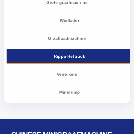
Grote graafmachine
Wiellader
Graaflaadmachine
Rippa Heftruck
Verreikers
Minidump