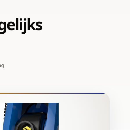
elijks
,
ag