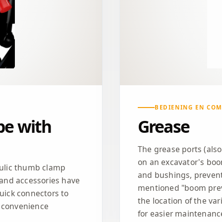
BEDIENING EN CO
pe with
Grease
The grease ports (also
on an excavator's boom
raulic thumb clamp
and bushings, preventi
) and accessories have
mentioned "boom prev
quick connectors to
the location of the va
n convenience
for easier maintenanc