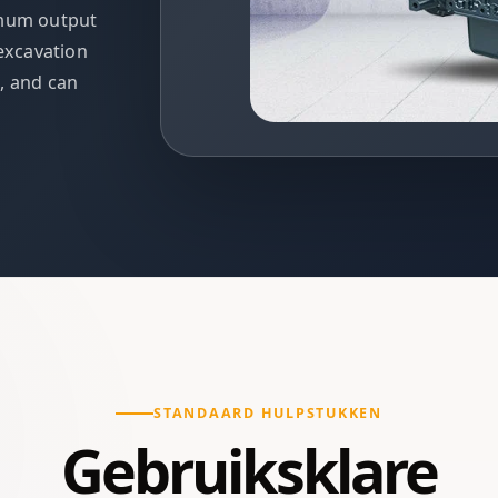
imum output
 excavation
, and can
STANDAARD HULPSTUKKEN
Gebruiksklare