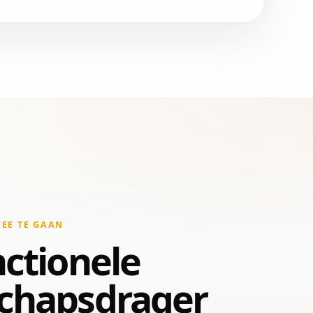
EE TE GAAN
ctionele
chapsdrager