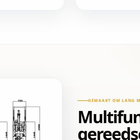
GEMAAKT OM LANG M
Multifun
gereeds