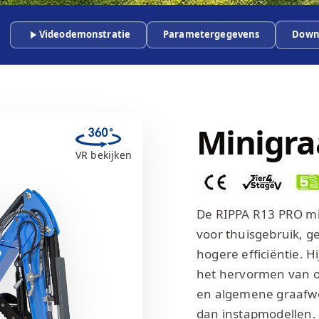
Videodemonstratie
Parametergegevens
Down
Minigra
VR bekijken
De RIPPA R13 PRO mi
voor thuisgebruik, g
hogere efficiëntie. H
het hervormen van o
en algemene graafwe
dan instapmodellen. 