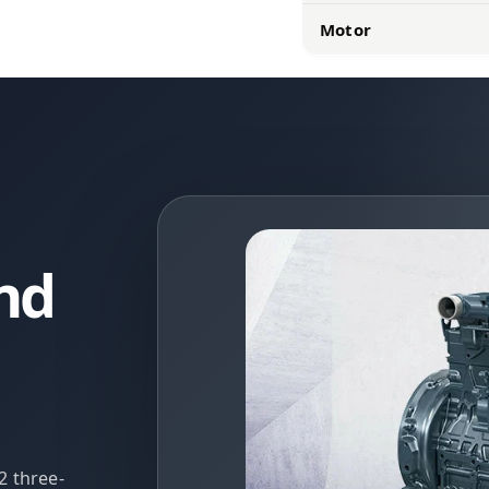
Motor
nd
2 three-