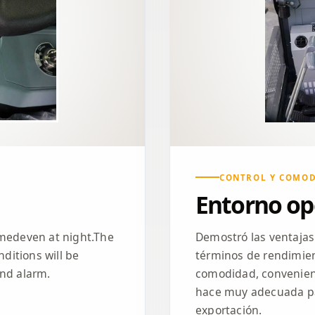
CONTROL Y COMO
Entorno op
rmedeven at night.The
Demostró las ventaja
ditions will be
términos de rendimien
and alarm.
comodidad, convenienc
hace muy adecuada pa
exportación.