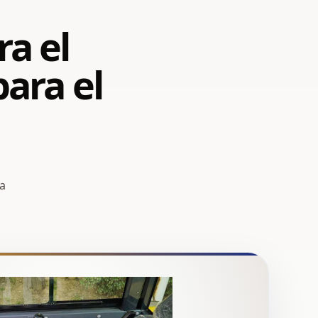
ra el
para el
ía