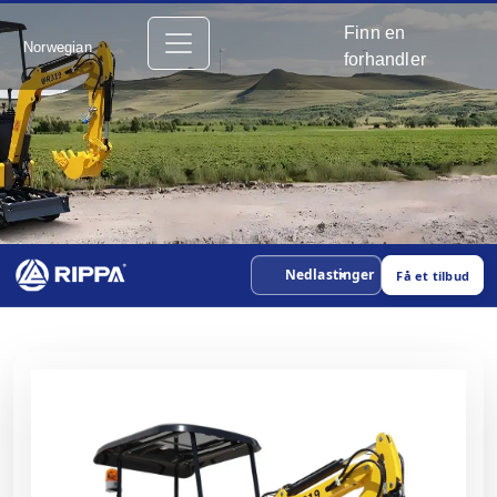
Finn en
Norwegian
forhandler
Nedlastinger
Få et tilbud