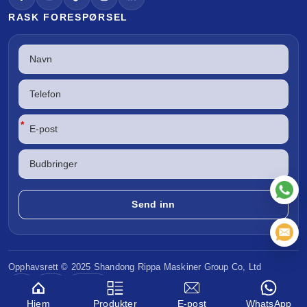
RASK FORESPØRSEL
*
Opphavsrett © 2025 Shandong
Rippa Maskiner
Group Co, Ltd
CE
EPA
Euro V
Hjem
Produkter
E-post
WhatsApp