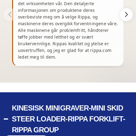
det virksomheten vår. Den detaljerte
J
informasjonen om produktene deres
s
overbeviste meg om å velge Rippa, og
maskinene deres overgikk forventningene våre.
u
Alle maskinene går problemfritt, håndterer
tøffe jobber med letthet og er svært
brukervennlige. Rippas kvalitet og ytelse er
v
uovertruffen, og jeg er glad for at rippa.com
ledet meg til dem.
p
KINESISK MINIGRAVER-MINI SKID
STEER LOADER-RIPPA FORKLIFT-
RIPPA GROUP