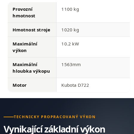
Provozní
1100 kg
hmotnost
Hmotnost stroje
1020 kg
Maximální
10.2 kW
výkon
Maximální
1563mm
hloubka výkopu
Motor
Kubota D722
TECHNICKY PROPRACOVANÝ VÝKON
Vynikající základní výkon