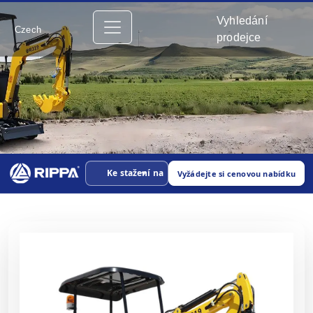
Vyhledání
Czech
prodejce
Ke stažení na
Vyžádejte si cenovou nabídku