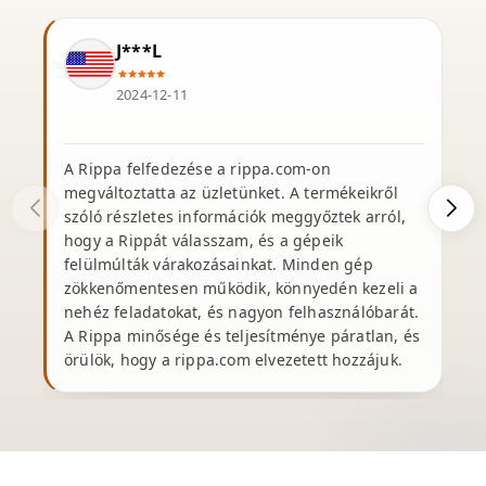
J***L
2024-12-11
A Rippa felfedezése a rippa.com-on
K
megváltoztatta az üzletünket. A termékeikről
R
szóló részletes információk meggyőztek arról,
hogy a Rippát válasszam, és a gépeik
felülmúlták várakozásainkat. Minden gép
zökkenőmentesen működik, könnyedén kezeli a
nehéz feladatokat, és nagyon felhasználóbarát.
A Rippa minősége és teljesítménye páratlan, és
örülök, hogy a rippa.com elvezetett hozzájuk.