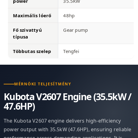
power
35.5KW
Maximális lóerő
48hp
Fő szivattyú
Gear pump
típusa
Többutas szelep
Tengfei
MÉRNÖKI TELJESÍTMÉNY
Kubota V2607 Engine (35.5kW /
47.6HP)
The Kubota V2607 engine delivers high-efficiency
power output with 35.5kW (47.6HP), ensuring reliable
performance across demanding applications. It is