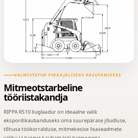
VALMISTATUD PIKAAJALISEKS KASUTAMISEKS
Mitmeotstarbeline
tööriistakandja
RIPPA RS10 liuglaadur on ideaalne valik
ekspordikaubanduseks oma suurepärase jõudluse,
tõhusa töökorralduse, mitmekesise lisaseadmete
valiku ja tugeva kaubamärgi tugevusega.