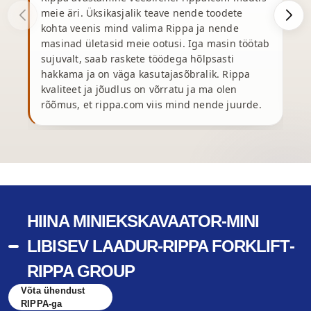
meie äri. Üksikasjalik teave nende toodete
r
kohta veenis mind valima Rippa ja nende
masinad ületasid meie ootusi. Iga masin töötab
k
sujuvalt, saab raskete töödega hõlpsasti
t
hakkama ja on väga kasutajasõbralik. Rippa
kvaliteet ja jõudlus on võrratu ja ma olen
t
rõõmus, et rippa.com viis mind nende juurde.
HIINA MINIEKSKAVAATOR-MINI
LIBISEV LAADUR-RIPPA FORKLIFT-
RIPPA GROUP
Võta ühendust
RIPPA-ga