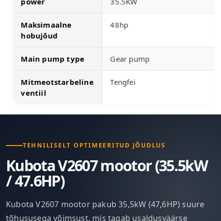
power
35.5KW
Maksimaalne
48hp
hobujõud
Main pump type
Gear pump
Mitmeotstarbeline
Tengfei
ventiil
TEHNILISELT OPTIMEERITUD JÕUDLUS
Kubota V2607 mootor (35.5kW
/ 47.6HP)
Kubota V2607 mootor pakub 35,5kW (47,6HP) suure
tõhususega võimsust, mis tagab usaldusväärse