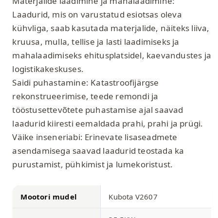
Materjalide laadimine ja mahalaadimine:
Laadurid, mis on varustatud esiotsas oleva
kühvliga, saab kasutada materjalide, näiteks liiva,
kruusa, mulla, tellise ja lasti laadimiseks ja
mahalaadimiseks ehitusplatsidel, kaevandustes ja
logistikakeskuses.
Saidi puhastamine: Katastroofijärgse
rekonstrueerimise, teede remondi ja
tööstusettevõtete puhastamise ajal saavad
laadurid kiiresti eemaldada prahi, prahi ja prügi.
Väike inseneriabi: Erinevate lisaseadmete
asendamisega saavad laadurid teostada ka
purustamist, pühkimist ja lumekoristust.
Mootori mudel
Kubota V2607