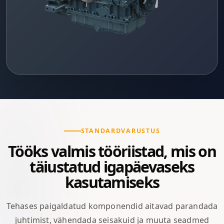
STANDARDVARUSTUS
Tööks valmis tööriistad, mis on
täiustatud igapäevaseks
kasutamiseks
Tehases paigaldatud komponendid aitavad parandada
juhtimist, vähendada seisakuid ja muuta seadmed