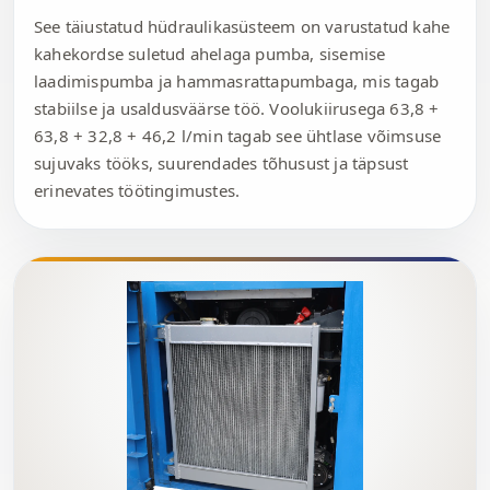
See täiustatud hüdraulikasüsteem on varustatud kahe
kahekordse suletud ahelaga pumba, sisemise
laadimispumba ja hammasrattapumbaga, mis tagab
stabiilse ja usaldusväärse töö. Voolukiirusega 63,8 +
63,8 + 32,8 + 46,2 l/min tagab see ühtlase võimsuse
sujuvaks tööks, suurendades tõhusust ja täpsust
erinevates töötingimustes.