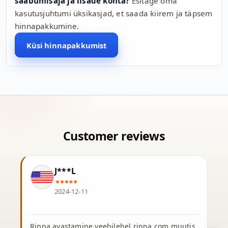
saabumisaja ja lisade kohta?
Esitage oma
kasutusjuhtumi üksikasjad, et saada kiirem ja täpsem
hinnapakkumine.
Küsi hinnapakkumist
J***L
2024-12-11
Rippa avastamine veebilehel rippa.com muutis