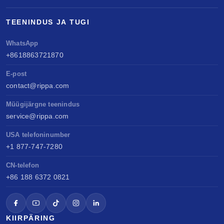
TEENINDUS JA TUGI
WhatsApp
+8618863721870
E-post
contact@rippa.com
Müügijärgne teenindus
service@rippa.com
USA telefoninumber
+1 877-747-7280
CN-telefon
+86 188 6372 0821
KIIRPÄRING