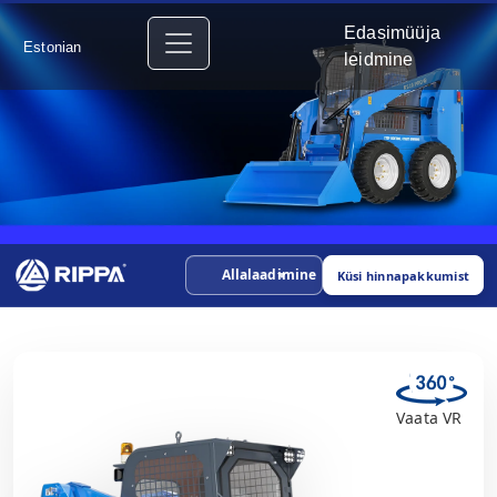
Edasimüüja
Estonian
leidmine
Allalaadimine
Küsi hinnapakkumist
Vaata VR