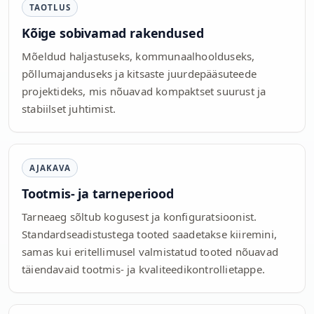
TAOTLUS
Kõige sobivamad rakendused
Mõeldud haljastuseks, kommunaalhoolduseks,
põllumajanduseks ja kitsaste juurdepääsuteede
projektideks, mis nõuavad kompaktset suurust ja
stabiilset juhtimist.
AJAKAVA
Tootmis- ja tarneperiood
Tarneaeg sõltub kogusest ja konfiguratsioonist.
Standardseadistustega tooted saadetakse kiiremini,
samas kui eritellimusel valmistatud tooted nõuavad
täiendavaid tootmis- ja kvaliteedikontrollietappe.