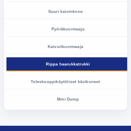
Suuri kaivinkone
Pyöräkuormaaja
Kaivurikuormaaja
Rippa haarukkatrukki
Teleskooppikäyttöiset käsikoneet
Mini Dump