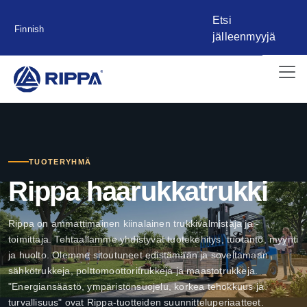
Etsi
Finnish
jälleenmyyjä
TUOTERYHMÄ
Rippa haarukkatrukki
Rippa on ammattimainen kiinalainen trukkivalmistaja ja -
toimittaja. Tehtaallamme yhdistyvät tuotekehitys, tuotanto, myynti
ja huolto. Olemme sitoutuneet edistämään ja soveltamaan
sähkötrukkeja, polttomoottoritrukkeja ja maastotrukkeja.
"Energiansäästö, ympäristönsuojelu, korkea tehokkuus ja
turvallisuus" ovat Rippa-tuotteiden suunnitteluperiaatteet.