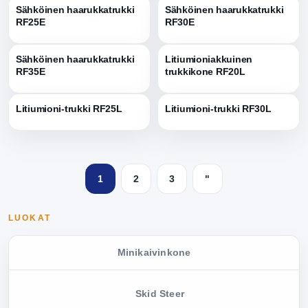
Sähköinen haarukkatrukki
Sähköinen haarukkatrukki
RF25E
RF30E
Sähköinen haarukkatrukki
Litiumioniakkuinen
RF35E
trukkikone RF20L
Litiumioni-trukki RF25L
Litiumioni-trukki RF30L
1
2
3
"
LUOKAT
Minikaivinkone
Skid Steer