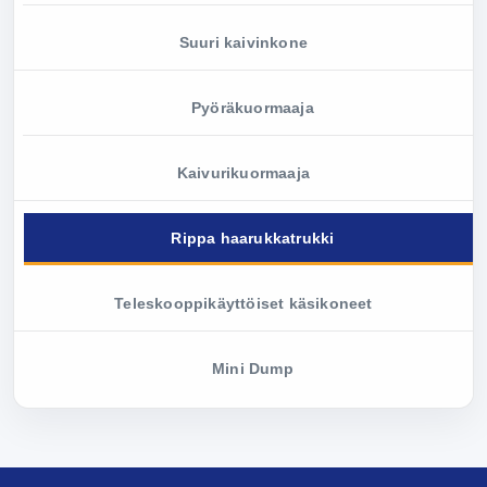
Suuri kaivinkone
Pyöräkuormaaja
Kaivurikuormaaja
Rippa haarukkatrukki
Teleskooppikäyttöiset käsikoneet
Mini Dump