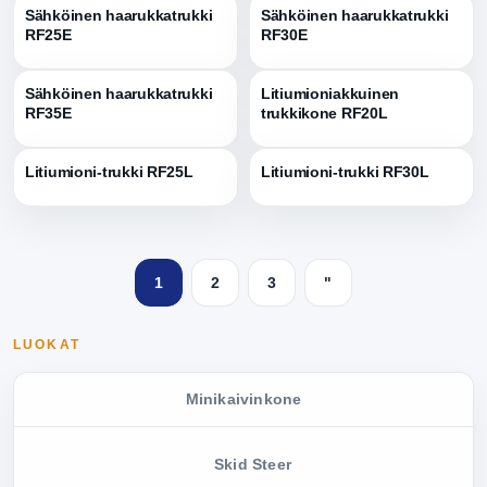
Sähköinen haarukkatrukki
Sähköinen haarukkatrukki
RF25E
RF30E
Sähköinen haarukkatrukki
Litiumioniakkuinen
RF35E
trukkikone RF20L
Litiumioni-trukki RF25L
Litiumioni-trukki RF30L
1
2
3
"
LUOKAT
Minikaivinkone
Skid Steer