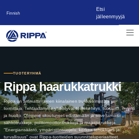
Etsi
Finnish
jälleenmyyjä
TUOTERYHMÄ
Rippa haarukkatrukki
Rippa on ammattimainen kiinalainen trukkivalmistaja ja -
toimittaja. Tehtaallamme yhdistyvät tuotekehitys, tuotanto, myynti
ja huolto. Olemme sitoutuneet edistämään ja soveltamaan
sähkötrukkeja, polttomoottoritrukkeja ja maastotrukkeja.
"Energiansäästö, ympäristönsuojelu, korkea tehokkuus ja
turvallisuus" ovat Rippa-tuotteiden suunnitteluperiaatteet.