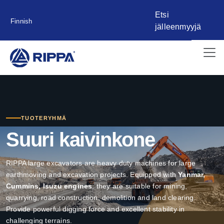
Etsi
Finnish
jälleenmyyjä
TUOTERYHMÄ
Suuri kaivinkone
RIPPA large excavators are heavy duty machines for large
earthmoving and excavation projects. Equipped with
Yanmar,
Cummins, Isuzu engines
, they are suitable for mining,
quarrying, road construction, demolition and land clearing.
Provide powerful digging force and excellent stability in
challenging terrains.