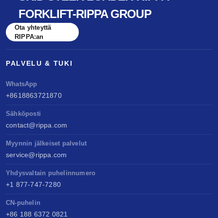
FORKLIFT-RIPPA GROUP
Ota yhteyttä
RIPPA:an
PALVELU & TUKI
WhatsApp
+8618863721870
Sähköposti
contact@rippa.com
Myynnin jälkeiset palvelut
service@rippa.com
Yhdysvaltain puhelinnumero
+1 877-747-7280
CN-puhelin
+86 188 6372 0821