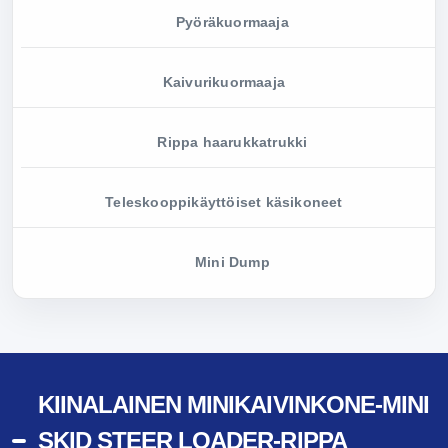
Pyöräkuormaaja
Kaivurikuormaaja
Rippa haarukkatrukki
Teleskooppikäyttöiset käsikoneet
Mini Dump
KIINALAINEN MINIKAIVINKONE-MINI
SKID STEER LOADER-RIPPA