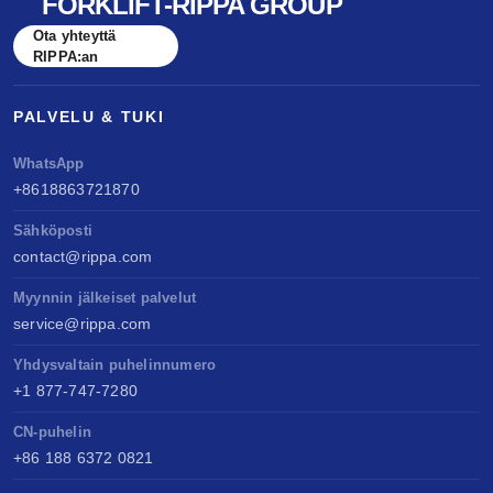
FORKLIFT-RIPPA GROUP
Ota yhteyttä
RIPPA:an
PALVELU & TUKI
WhatsApp
+8618863721870
Sähköposti
contact@rippa.com
Myynnin jälkeiset palvelut
service@rippa.com
Yhdysvaltain puhelinnumero
+1 877-747-7280
CN-puhelin
+86 188 6372 0821