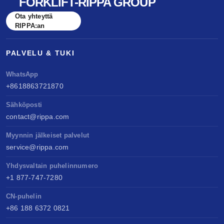
FORKLIFT-RIPPA GROUP
Ota yhteyttä
RIPPA:an
PALVELU & TUKI
WhatsApp
+8618863721870
Sähköposti
contact@rippa.com
Myynnin jälkeiset palvelut
service@rippa.com
Yhdysvaltain puhelinnumero
+1 877-747-7280
CN-puhelin
+86 188 6372 0821