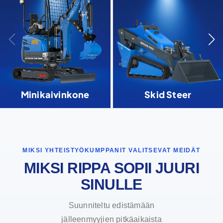
Minikaivinkone
Skid Steer
MIKSI YHTEISTYÖKUMPPANIT VALITSEVAT MEIDÄT
MIKSI RIPPA SOPII JUURI
SINULLE
Suunniteltu edistämään
jälleenmyyjien pitkäaikaista