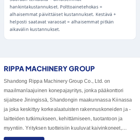
hankintakustannukset. Polttoainetehokas =
alhaisemmat päivittäiset kustannukset. Kestävä +
helposti saatavat varaosat = alhaisemmat pitkän
aikavälin kustannukset.
RIPPA MACHINERY GROUP
Shandong Rippa Machinery Group Co., Ltd. on
maailmanlaajuinen konepajayritys, jonka pääkonttori
sijaitsee Jiningissä, Shandongin maakunnassa Kiinassa
ja joka keskittyy korkealaatuisten rakennuskoneiden ja -
laitteiden tutkimukseen, kehittämiseen, tuotantoon ja
myyntiin. Yrityksen tuotteisiin kuuluvat kaivinkoneet,
kuormaajat, haarukkatrukit, luiskakuormaajat ja niiden