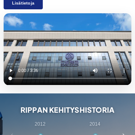
Lisätietoja
lisävarusteet, joita käytetään laajalti maataloudessa,
rakentamisessa, kaivostoiminnassa ja muilla
teollisuudenaloilla. Innovatiivisen T&K-valmiuden ja
tiukan laadunvalvonnan ansiosta Rippa Machineryn
toimittamat laitteet nauttivat suurta arvostusta
maailmanlaajuisesti. Viemme pääasiassa Euroopan ja
Yhdysvaltojen markkinoille ja annamme yhden vuoden
laatutakuun, ja olemme sitoutuneet täyttämään
asiakkaiden tarpeet kustannustehokkaiden ja
korkealaatuisten tuotteiden osalta. Rippalla on myös
useita edustajia eri puolilla maailmaa, jotka tarjoavat
yhden luukun palveluita myyntiä edeltävästä
RIPPAN KEHITYSHISTORIA
konsultoinnista myynnin jälkeiseen tukeen, varmistaen,
että asiakkaat saavat parhaan kokemuksen tuotteiden
2012
2014
valinnasta, toimituksesta ja huollosta.