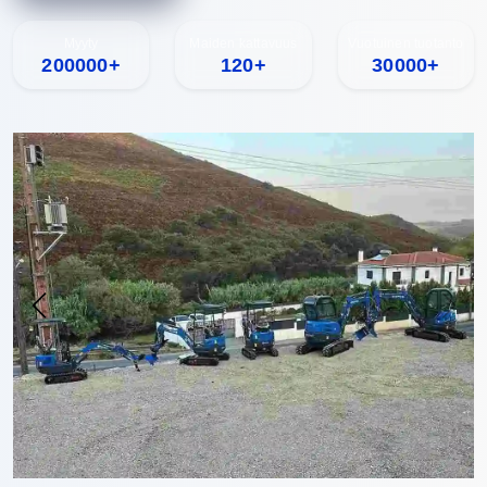
Myyty
Maiden kattavuus
Vuotuinen tuotanto
200000+
120+
30000+