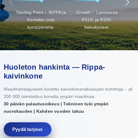
Starting Point： RIPPA ja
Growth： Lanseeraa
Läp
Komatsu ovat
R319- ja R325-
tuo
kumppaneita.
kaivukoneet.
Huoleton hankinta — Rippa-
kaivinkone
Maailmanlaajuisesti luotettu kaivinkoneratkaisujen toimittaja – yli
200 000 toimitettua konetta ympäri maailmaa.
30 päivän palautusoikeus | Tekninen tuki ympäri
vuorokauden | Kahden vuoden takuu
Pyydä tarjous