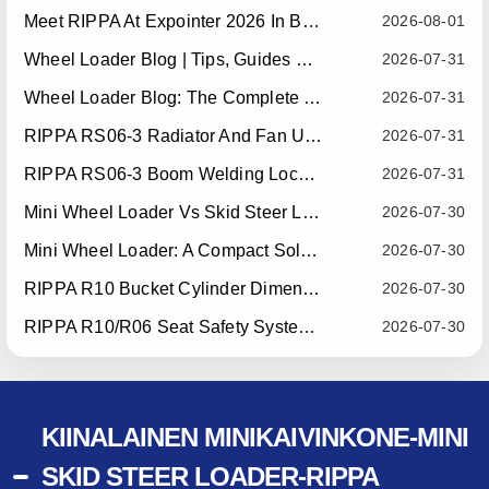
Meet RIPPA At Expointer 2026 In Brazil
2026-08-01
Wheel Loader Blog | Tips, Guides & Attachments
2026-07-31
Wheel Loader Blog: The Complete Guide To Wheel Loaders For Construction, Agriculture, And Material Handling
2026-07-31
RIPPA RS06-3 Radiator And Fan Upgrade — Effective July 10, 2026
2026-07-31
RIPPA RS06-3 Boom Welding Locating Bar Optimization — Effective July 15, 2026
2026-07-31
Mini Wheel Loader Vs Skid Steer Loader: Which Compact Machine Is Better For Your Business?
2026-07-30
Mini Wheel Loader: A Compact Solution For Efficient Material Handling
2026-07-30
RIPPA R10 Bucket Cylinder Dimension Optimization — Effective July 15, 2026
2026-07-30
RIPPA R10/R06 Seat Safety System Upgrade — Effective July 22, 2026
2026-07-30
KIINALAINEN MINIKAIVINKONE-MINI
SKID STEER LOADER-RIPPA