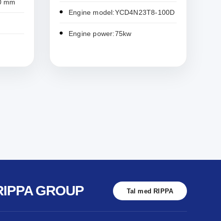
00 mm
Engine model:YCD4N23T8-100D
Engine power:75kw
RIPPA GROUP
Tal med RIPPA