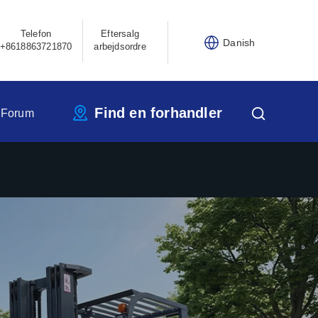
Telefon
Eftersalg
Danish
+8618863721870
arbejdsordre
Find en forhandler
 Forum