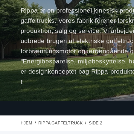
Rippa er en professionel kinesisk prod
gaffeltrucks. Vores fabrik forener forsk
produktion, salg og service. Vi arbejder
udbrede brugen af elektriske gaffeltru
forbrændingsmotor og terrængående ga
"Energibesparelse, miljøbeskyttelse, hø
er designkonceptet bag Rippa-produkte
t
HJEM
RIPPA GAFFELTRUCK
SIDE 2