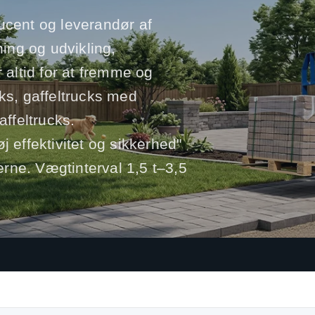
ucent og leverandør af
ning og udvikling,
 altid for at fremme og
cks, gaffeltrucks med
ffeltrucks.
j effektivitet og sikkerhed"
rne. Vægtinterval 1,5 t–3,5