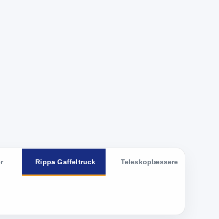
r
Rippa Gaffeltruck
Teleskoplæssere