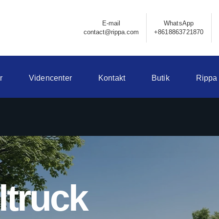
E-mail
WhatsApp
contact@rippa.com
+8618863721870
r
Videncenter
Kontakt
Butik
Rippa
ltruck