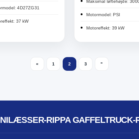
Maksimal løftehøjde: 30
ormodel: 4D27ZG31
Motormodel: PSI
reffekt: 37 kW
Motoreffekt: 39 kW
«
1
2
3
"
INILÆSSER-RIPPA GAFFELTRUCK-