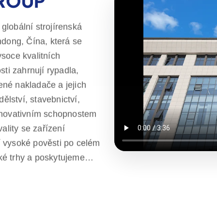
GROUP
globální strojírenská
ndong, Čína, která se
soce kvalitních
sti zahrnují rypadla,
né nakladače a jejich
ělství, stavebnictví,
 inovativním schopnostem
ality se zařízení
 vysoké pověsti po celém
ké trhy a poskytujeme
e uspokojovat potřeby
soce kvalitní výrobky.
 celém světě, kteří
konzultací až po