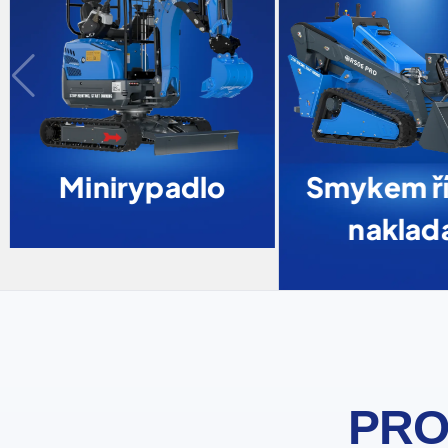
Minirypadlo
Smykem ří
naklad
PRO