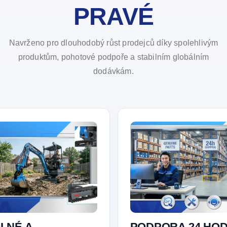
PRAVÉ
Navrženo pro dlouhodobý růst prodejců díky spolehlivým
produktům, pohotové podpoře a stabilním globálním
dodávkám.
LNÉ A
PODPORA 24 HOD