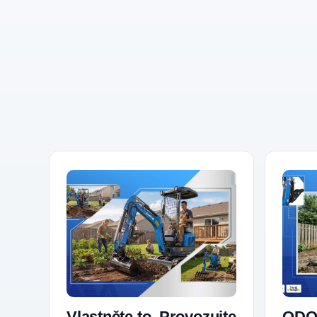
Vlastněte to. Provozujte
ODO