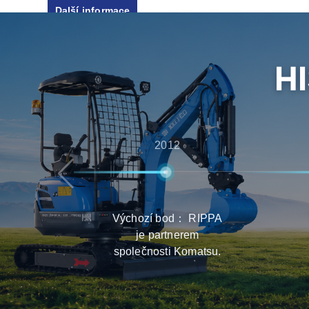
poprodejní podporu, čímž zajišťují, že zákazníc
zkušenosti s výběrem, dodávkou a údržbou vý
H
2012
Výchozí bod： RIPPA
je partnerem
společnosti Komatsu.