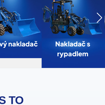
vý nakladač
Nakladač s
rypadlem
S TO