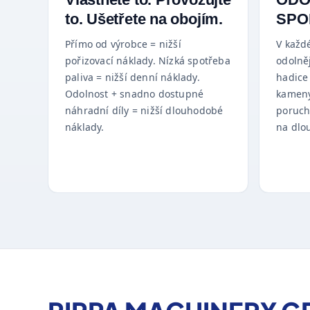
to. Ušetřete na obojím.
SPO
Přímo od výrobce = nižší
V každ
pořizovací náklady. Nízká spotřeba
odolněj
paliva = nižší denní náklady.
hadice
Odolnost + snadno dostupné
kameny
náhradní díly = nižší dlouhodobé
poruch
náklady.
na dlo