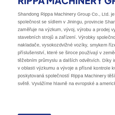
RIPPA MACHINERY 
Shandong Rippa Machinery Group Co., Ltd. je 
společnost se sídlem v Jiningu, provincie Sha
zaměřuje na výzkum, vývoj, výrobu a prodej vy
stavebních strojů a zařízení. Výrobky společno
nakladače, vysokozdvižné vozíky, smykem říze
příslušenství, které se široce používají v zeměd
těžebním průmyslu a dalších odvětvích. Díky
v oblasti výzkumu a vývoje a přísné kontrole kv
poskytovaná společností Rippa Machinery těší
světě. Vyvážíme hlavně na evropské a americ
jednoletou záruku kvality, čímž se zavazujem
Další informace
zákazníků, kteří potřebují cenově výhodné a vy
Společnost Rippa má také několik zástupců po
poskytují komplexní služby od předprodejních 