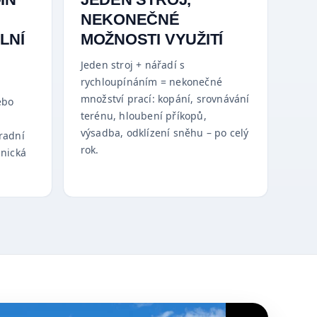
NEKONEČNÉ
LNÍ
MOŽNOSTI VYUŽITÍ
Jeden stroj + nářadí s
rychloupínáním = nekonečné
množství prací: kopání, srovnávání
ebo
terénu, hloubení příkopů,
výsadba, odklízení sněhu – po celý
radní
rok.
hnická