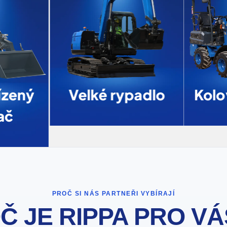
zený
Velké rypadlo
Kolo
ač
PROČ SI NÁS PARTNEŘI VYBÍRAJÍ
Č JE RIPPA PRO VÁ