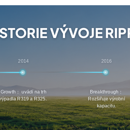
i získají nejlepší
robků.
ISTORIE VÝVOJE RIP
2014
2016
Growth： uvádí na trh
Breakthrough：
rýpadla R319 a R325.
Rozšiřuje výrobní
kapacitu.