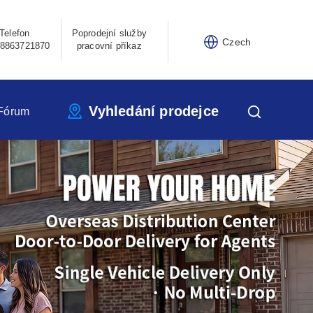
Telefon
Poprodejní služby
Czech
8863721870
pracovní příkaz
Vyhledání prodejce
Fórum