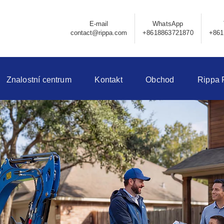
E-mail
WhatsApp
contact@rippa.com
+8618863721870
+861
Znalostní centrum
Kontakt
Obchod
Rippa 