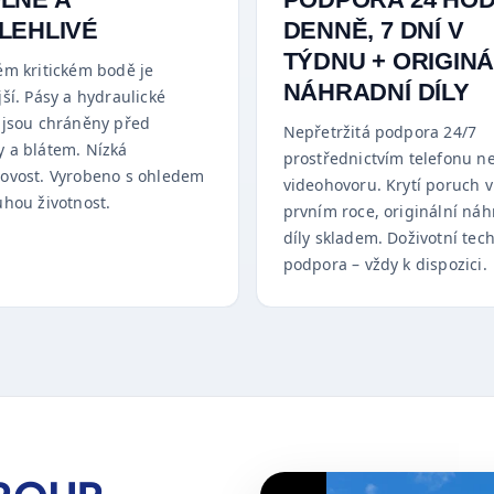
LEHLIVÉ
DENNĚ, 7 DNÍ V
TÝDNU + ORIGINÁ
ém kritickém bodě je
NÁHRADNÍ DÍLY
ší. Pásy a hydraulické
 jsou chráněny před
Nepřetržitá podpora 24/7
 a blátem. Nízká
prostřednictvím telefonu n
ovost. Vyrobeno s ohledem
videohovoru. Krytí poruch v
uhou životnost.
prvním roce, originální náh
díly skladem. Doživotní tec
podpora – vždy k dispozici.