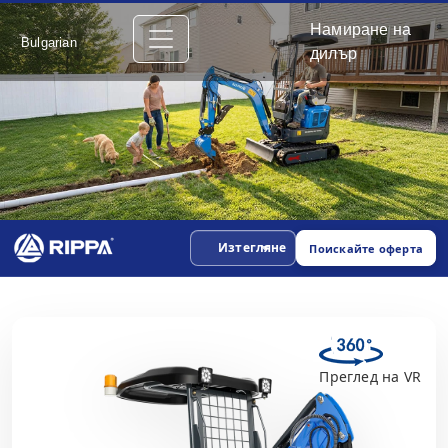
Намиране на
Bulgarian
дилър
Изтегляне
Поискайте оферта
Преглед на VR