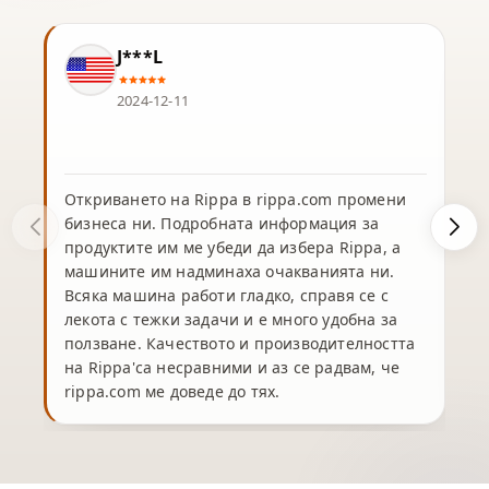
J***L
2024-12-11
Откриването на Rippa в rippa.com промени
бизнеса ни. Подробната информация за
продуктите им ме убеди да избера Rippa, а
машините им надминаха очакванията ни.
Всяка машина работи гладко, справя се с
лекота с тежки задачи и е много удобна за
ползване. Качеството и производителността
на Rippa'са несравними и аз се радвам, че
rippa.com ме доведе до тях.