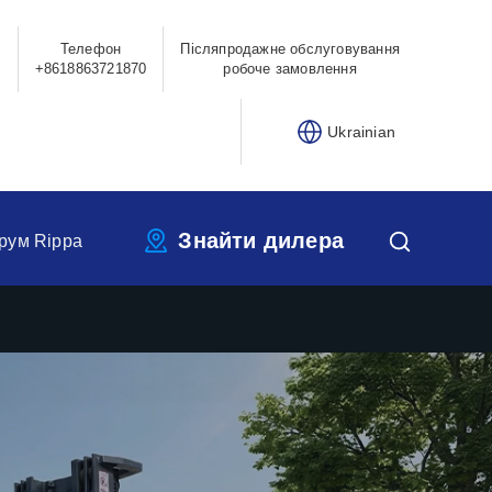
Телефон
Післяпродажне обслуговування
0
+8618863721870
робоче замовлення
Ukrainian
Знайти дилера
рум Rippa