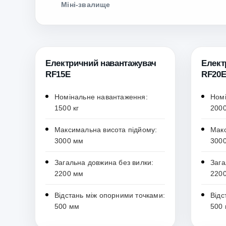
Міні-звалище
Електричний навантажувач
Елект
RF15E
RF20
Номінальне навантаження:
Номі
1500 кг
2000
Максимальна висота підйому:
Макс
3000 мм
300
Загальна довжина без вилки:
Зага
2200 мм
220
Відстань між опорними точками:
Відс
500 мм
500