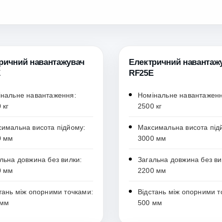
ричний навантажувач
Електричний навантаж
E
RF25E
нальне навантаження:
Номінальне навантаженн
 кг
2500 кг
имальна висота підйому:
Максимальна висота під
0 мм
3000 мм
льна довжина без вилки:
Загальна довжина без ви
0 мм
2200 мм
тань між опорними точками:
Відстань між опорними т
 мм
500 мм