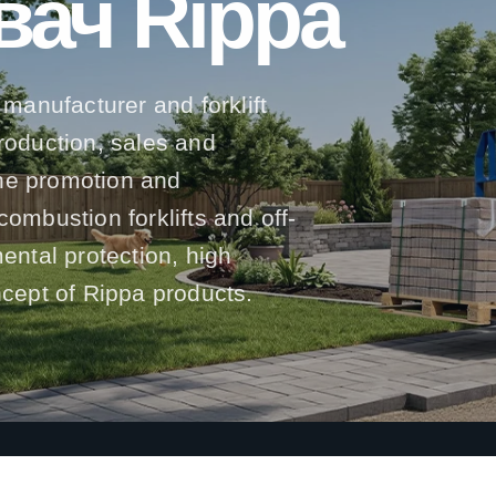
вач Rippa
 manufacturer and forklift
production, sales and
he promotion and
l combustion forklifts and off-
mental protection, high
ncept of Rippa products.