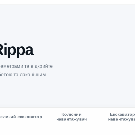
Rippa
раметрами та відкрийте
ботою та лаконічним
Колісний
Екскаватор
еликий екскаватор
навантажувач
навантажув