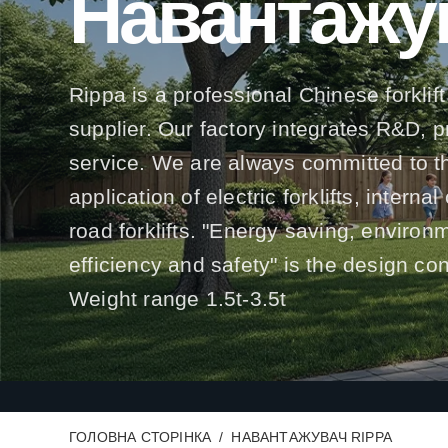
Навантажу
Rippa is a professional Chinese forklift
supplier. Our factory integrates R&D, 
service. We are always committed to t
application of electric forklifts, interna
road forklifts. "Energy saving, environ
efficiency and safety" is the design co
Weight range 1.5t-3.5t
ГОЛОВНА СТОРІНКА
НАВАНТАЖУВАЧ RIPPA