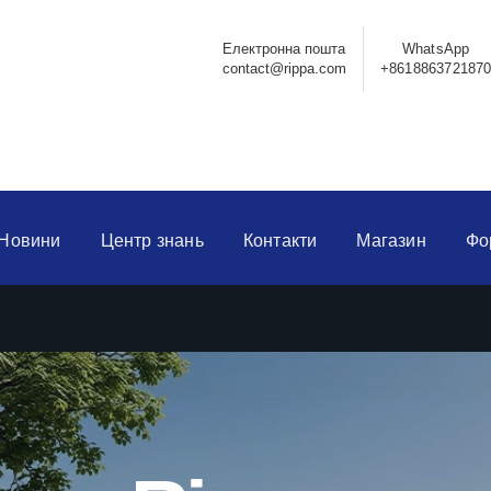
Електронна пошта
WhatsApp
contact@rippa.com
+861886372187
Новини
Центр знань
Контакти
Магазин
Фо