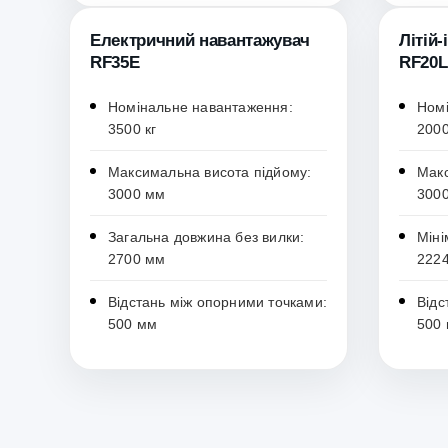
Електричний навантажувач
Літій
RF35E
RF20L
Номінальне навантаження:
Номі
3500 кг
2000
Максимальна висота підйому:
Макс
3000 мм
300
Загальна довжина без вилки:
Міні
2700 мм
222
Відстань між опорними точками:
Відс
500 мм
500