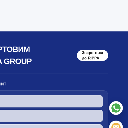
ОРТОВИМ
Зверніться
до RIPPA
A GROUP
ПИТ