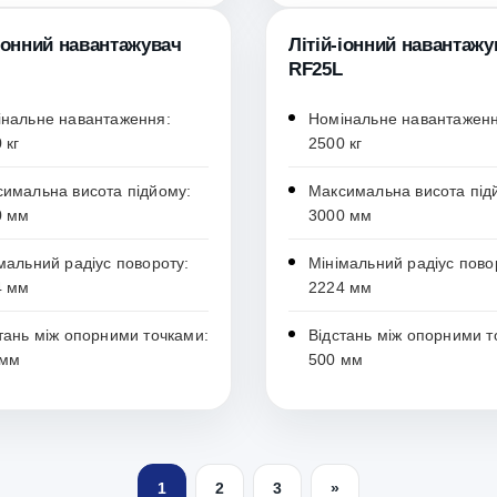
-іонний навантажувач
Літій-іонний навантажу
RF25L
нальне навантаження:
Номінальне навантаженн
 кг
2500 кг
имальна висота підйому:
Максимальна висота під
0 мм
3000 мм
мальний радіус повороту:
Мінімальний радіус пово
4 мм
2224 мм
тань між опорними точками:
Відстань між опорними т
 мм
500 мм
1
2
3
»