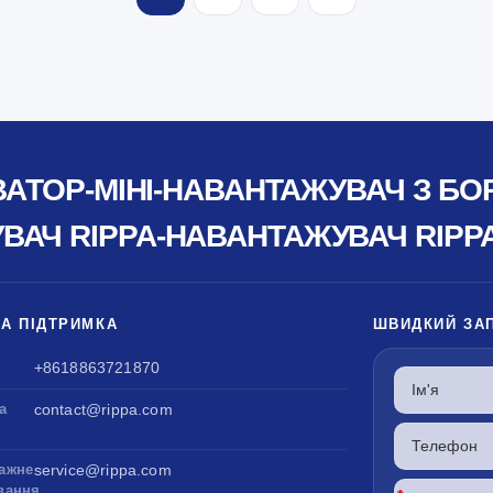
ВАТОР-МІНІ-НАВАНТАЖУВАЧ З Б
АЧ RIPPA-НАВАНТАЖУВАЧ RIPP
ТА ПІДТРИМКА
ШВИДКИЙ ЗА
+8618863721870
а
contact@rippa.com
ажне
service@rippa.com
вання