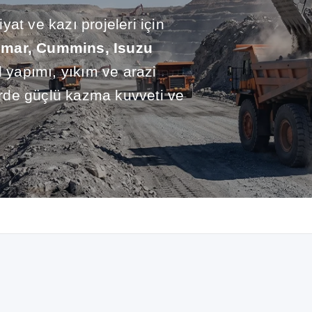
at ve kazı projeleri için
mar, Cummins, Isuzu
l yapımı, yıkım ve arazi
lerde güçlü kazma kuvveti ve