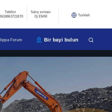
Telefon
Satış sonrası
Turkish
8618863721870
İŞ EMRİ
Bir bayi bulun
Rippa Forum