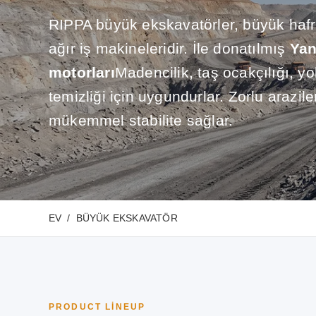
RIPPA büyük ekskavatörler, büyük hafriy
ağır iş makineleridir. İle donatılmış
Yan
motorları
Madencilik, taş ocakçılığı, yo
temizliği için uygundurlar. Zorlu arazi
mükemmel stabilite sağlar.
EV
BÜYÜK EKSKAVATÖR
PRODUCT LINEUP