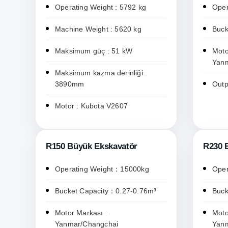
Operating Weight : 5792 kg
Oper
Machine Weight : 5620 kg
Buck
Maksimum güç : 51 kW
Moto
Yan
Maksimum kazma derinliği :
3890mm
Outp
Motor : Kubota V2607
R150 Büyük Ekskavatör
R230 
Operating Weight：15000kg
Oper
Bucket Capacity：0.27-0.76m³
Buck
Motor Markası :
Moto
Yanmar/Changchai
Yan