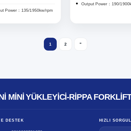
Output Power：190/1900
put Power：135/1950kw/rpm
1
2
"
NI MINI YÜKLEYICI-RIPPA FORKLIF
VE DESTEK
HIZLI SORGU