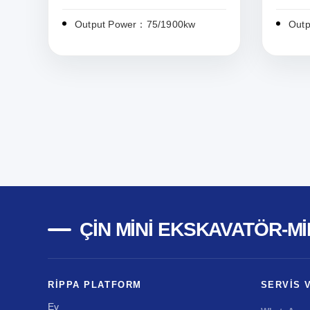
Output Power：75/1900kw
Out
ÇIN MINI EKSKAVATÖR-MI
RIPPA PLATFORM
SERVIS 
Ev