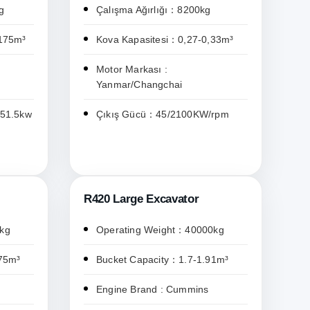
g
Çalışma Ağırlığı：8200kg
.175m³
Kova Kapasitesi：0,27-0,33m³
Motor Markası :
Yanmar/Changchai
/51.5kw
Çıkış Gücü：45/2100KW/rpm
R420 Large Excavator
kg
Operating Weight：40000kg
75m³
Bucket Capacity：1.7-1.91m³
Engine Brand : Cummins