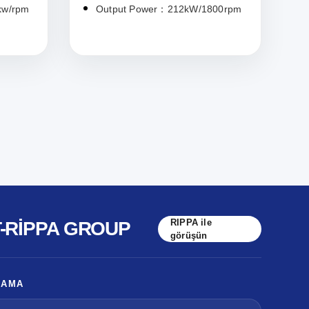
kw/rpm
Output Power：212kW/1800rpm
RIPPA ile
T-RIPPA GROUP
görüşün
LAMA