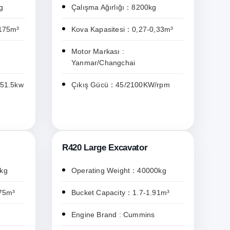
g
Çalışma Ağırlığı：8200kg
.175m³
Kova Kapasitesi：0,27-0,33m³
Motor Markası :
Yanmar/Changchai
/51.5kw
Çıkış Gücü：45/2100KW/rpm
R420 Large Excavator
kg
Operating Weight：40000kg
75m³
Bucket Capacity：1.7-1.91m³
Engine Brand : Cummins