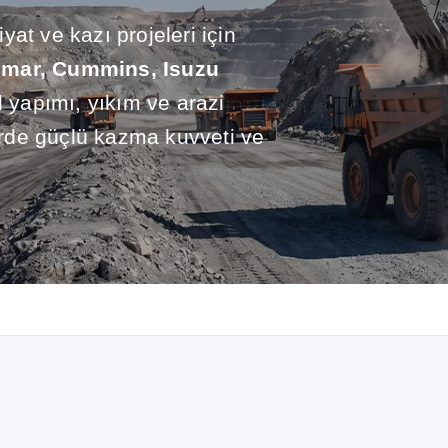
at ve kazı projeleri için
mar, Cummins, Isuzu
l yapımı, yıkım ve arazi
lerde güçlü kazma kuvveti ve