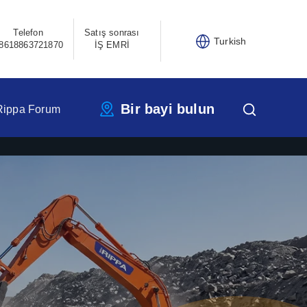
Telefon
Satış sonrası
Turkish
8618863721870
İŞ EMRİ
Bir bayi bulun
Rippa Forum