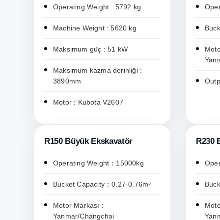
Operating Weight : 5792 kg
Oper
Machine Weight : 5620 kg
Buck
Maksimum güç : 51 kW
Moto
Yan
Maksimum kazma derinliği :
3890mm
Outp
Motor : Kubota V2607
R150 Büyük Ekskavatör
R230 
Operating Weight：15000kg
Oper
Bucket Capacity：0.27-0.76m³
Buck
Motor Markası :
Moto
Yanmar/Changchai
Yan