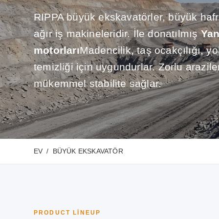
RIPPA büyük ekskavatörler, büyük hafriy
ağır iş makineleridir. İle donatılmış
Yan
motorları
Madencilik, taş ocakçılığı, yo
temizliği için uygundurlar. Zorlu arazi
mükemmel stabilite sağlar.
EV
BÜYÜK EKSKAVATÖR
PRODUCT LINEUP