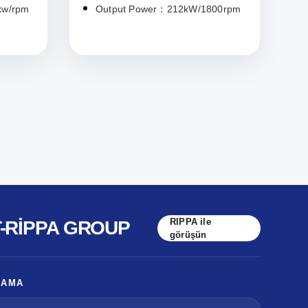
kw/rpm
Output Power：212kW/1800rpm
RIPPA ile
T-RIPPA GROUP
görüşün
LAMA