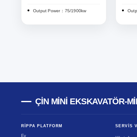
Output Power：75/1900kw
Out
ÇIN MINI EKSKAVATÖR-MI
RIPPA PLATFORM
SERVIS 
Ev