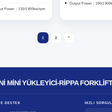
Output Power：190/1900
put Power：135/1950kw/rpm
1
2
"
NI MINI YÜKLEYICI-RIPPA FORKLIF
VE DESTEK
HIZLI SORGU