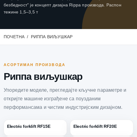
безбедност" је концепт дизајна Rippa производа. Распон
тежине 1,5–3,5 т
ПОЧЕТНА
РИППА ВИЉУШКАР
АСОРТИМАН ПРОИЗВОДА
Риппа виљушкар
Упоредите моделе, прегледајте кључне параметре и
откријте машине изграђене са поузданим
перформансама и чистим индустријским дизајном.
Electric forklift RF15E
Electric forklift RF20E