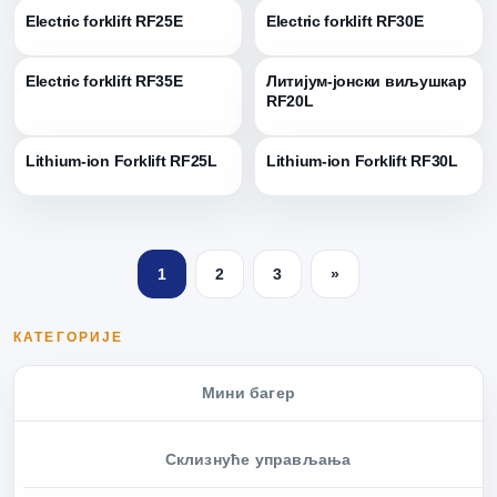
Electric forklift RF25E
Electric forklift RF30E
Electric forklift RF35E
Литијум-јонски виљушкар
RF20L
Lithium-ion Forklift RF25L
Lithium-ion Forklift RF30L
1
2
3
»
КАТЕГОРИЈЕ
Мини багер
Склизнуће управљања