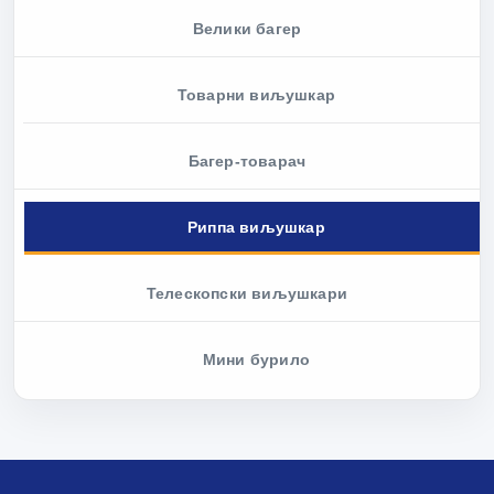
Велики багер
Товарни виљушкар
Багер-товарач
Риппа виљушкар
Телескопски виљушкари
Мини бурило