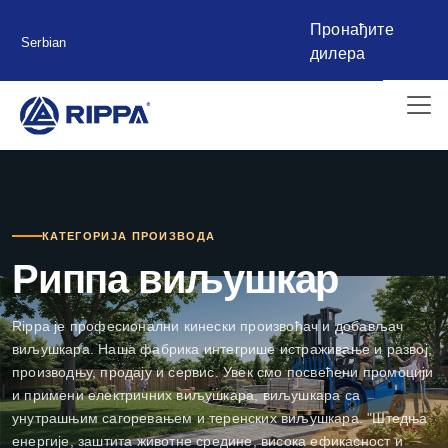
Пронађите
Serbian
дилера
КАТЕГОРИЈА ПРОИЗВОДА
Риппа виљушкар
Rippa је професионални кинески произвођач и добављач
виљушкара. Наша фабрика интегрише истраживање и развој,
производњу, продају и сервис. Увек смо посвећени промоцији
и примени електричних виљушкара, виљушкара са
унутрашњим сагоревањем и теренских виљушкара. "Штедња
енергије, заштита животне средине, висока ефикасност и