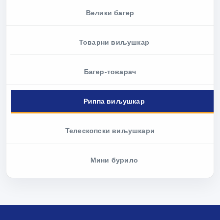
Велики багер
Товарни виљушкар
Багер-товарач
Риппа виљушкар
Телескопски виљушкари
Мини бурило