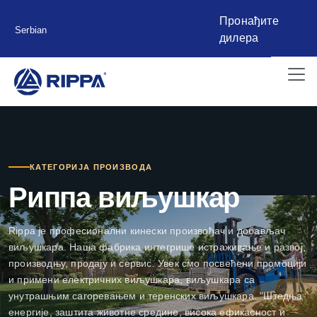
Пронађите
Serbian
дилера
КАТЕГОРИЈА ПРОИЗВОДА
Риппа виљушкар
Rippa је професионални кинески произвођач и добављач
виљушкара. Наша фабрика интегрише истраживање и развој,
производњу, продају и сервис. Увек смо посвећени промоцији
и примени електричних виљушкара, виљушкара са
унутрашњим сагоревањем и теренских виљушкара. "Штедња
енергије, заштита животне средине, висока ефикасност и