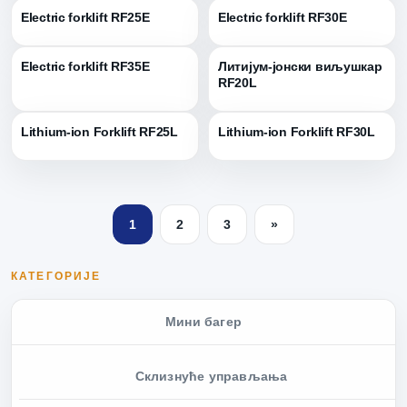
Electric forklift RF25E
Electric forklift RF30E
Electric forklift RF35E
Литијум-јонски виљушкар
RF20L
Lithium-ion Forklift RF25L
Lithium-ion Forklift RF30L
1
2
3
»
КАТЕГОРИЈЕ
Мини багер
Склизнуће управљања