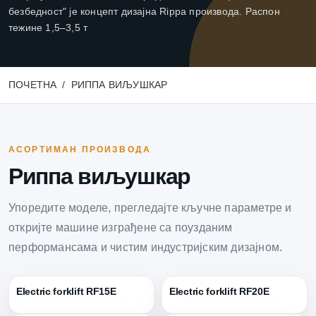
безбедност" је концепт дизајна Rippa производа. Распон
тежине 1,5–3,5 т
ПОЧЕТНА
РИППА ВИЉУШКАР
АСОРТИМАН ПРОИЗВОДА
Риппа виљушкар
Упоредите моделе, прегледајте кључне параметре и
откријте машине изграђене са поузданим
перформансама и чистим индустријским дизајном.
Electric forklift RF15E
Electric forklift RF20E